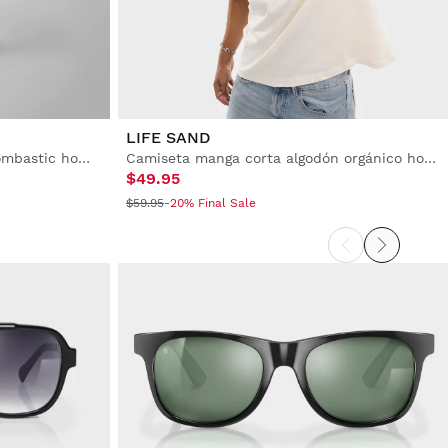
LIFE SAND
Pantalón corto doble capa Boombastic hombre
Camiseta manga corta algodón orgánico hombre
$49.95
$59.95
-20% Final Sale