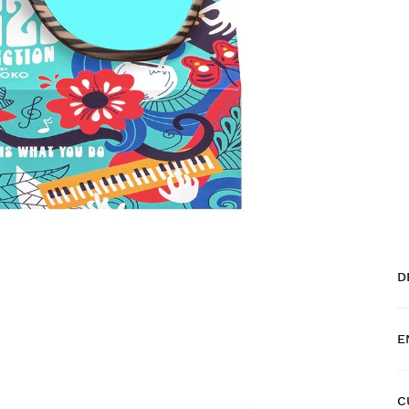
D
E
W
C