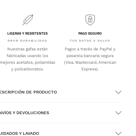
LIGERAS Y RESISTENTES
PAGO SEGURO
GRAN DURABILIDAD
TUS DATOS A SALVO
Nuestras gafas están
Pagos a través de PayPal y
fabricadas usando los
pasarela bancaria segura
mejores acetatos, poliamidas
(Visa, Mastercard, American
y policarbonatos.
Express).
ESCRIPCIÓN DE PRODUCTO
NVÍOS Y DEVOLUCIONES
ood-shape
UIDADOS Y LAVADO