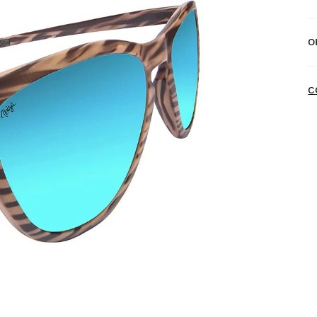
E
O
E
N
C
P
a
d
P
d
D