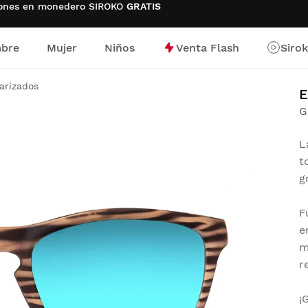
ciones en monedero SIROKO
GRATIS
bre
Mujer
Niños
Venta Flash
Siro
io
arizados
E
G
L
t
g
F
e
m
r
¡