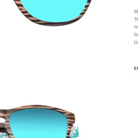
M
T
n
t
l
E