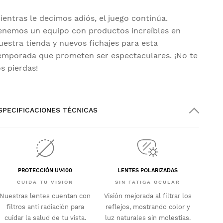
ientras le decimos adiós, el juego continúa.
enemos un equipo con productos increíbles en
uestra tienda y nuevos fichajes para esta
emporada que prometen ser espectaculares. ¡No te
os pierdas!
SPECIFICACIONES TÉCNICAS
PROTECCIÓN UV400
LENTES POLARIZADAS
CUIDA TU VISIÓN
SIN FATIGA OCULAR
Nuestras lentes cuentan con
Visión mejorada al filtrar los
filtros anti radiación para
reflejos, mostrando color y
cuidar la salud de tu vista.
luz naturales sin molestias.