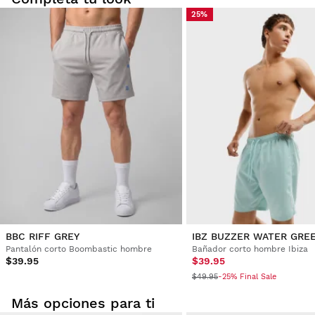
25%
Prueba tu talla desde casa con tranquilidad: tienes 30 días
a partir de la fecha de entrega para solicitar tu devolución.
Podrás devolver un producto de forma fácil y rápida, desde
tu pedido en tu cuenta de usuario.
Devolución al método de pago original
Desde
$9.95
BBC RIFF GREY
IBZ BUZZER WATER GRE
Pantalón corto Boombastic hombre
Bañador corto hombre Ibiza
$39.95
$39.95
$49.95
-25% Final Sale
Más opciones para ti