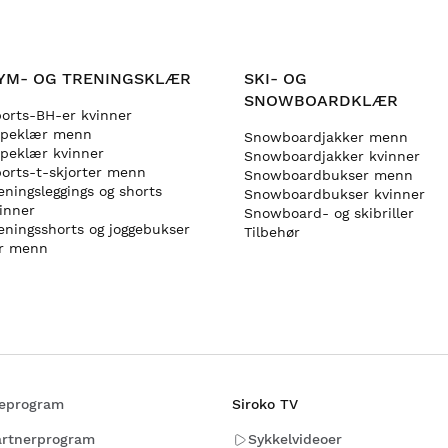
YM- OG TRENINGSKLÆR
SKI- OG
SNOWBOARDKLÆR
orts-BH-er kvinner
øpeklær menn
Snowboardjakker menn
peklær kvinner
Snowboardjakker kvinner
orts-t-skjorter menn
Snowboardbukser menn
eningsleggings og shorts
Snowboardbukser kvinner
inner
Snowboard- og skibriller
eningsshorts og joggebukser
Tilbehør
r menn
ateprogram
Siroko TV
rtnerprogram
Sykkelvideoer