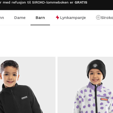
rer med refusjon til SIROKO-lommeboken er
GRATIS
nn
Dame
Barn
Lynkampanje
Sirok