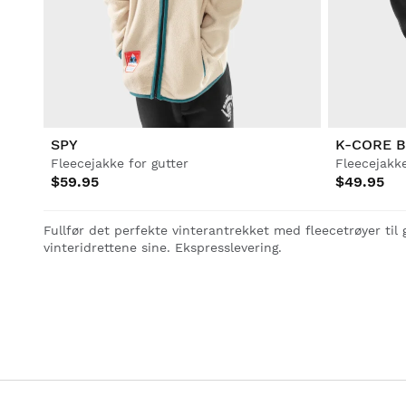
Lifestyle
Lifestyle
Fotball
Fotball
Collabs
Collabs
SPY
K-CORE 
Fleecejakke for gutter
Fleecejakke
$59.95
$49.95
Fullfør det perfekte vinterantrekket med fleecetrøyer til
Se alle Menn
Se alle Dame
Se alle Barn
vinteridrettene sine. Ekspresslevering.