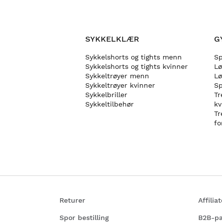
SYKKELKLÆR
G
Sykkelshorts og tights menn
Sp
Sykkelshorts og tights kvinner
L
Sykkeltrøyer menn
Lø
Sykkeltrøyer kvinner
Sp
Sykkelbriller
Tr
Sykkeltilbehør
kv
Tr
fo
Returer
Affili
Spor bestilling
B2B-pa