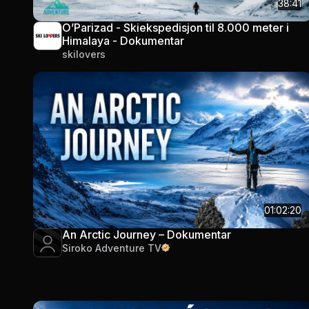
38:41
O’Parizad - Skiekspedisjon til 8.000 meter i
Himalaya - Dokumentar
skilovers
01:02:20
An Arctic Journey – Dokumentar
Siroko Adventure TV