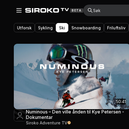
BETA
Utforsk
Sykling
Ski
Snowboarding
Friluftsliv
50:41
Numinous – Den ville ånden til Kye Petersen -
Dokumentar
Siroko Adventure TV