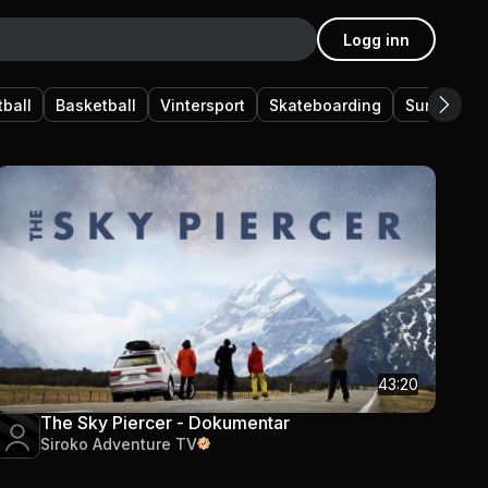
Logg inn
tball
Basketball
Vintersport
Skateboarding
Surfing
43:20
The Sky Piercer - Dokumentar
Siroko Adventure TV