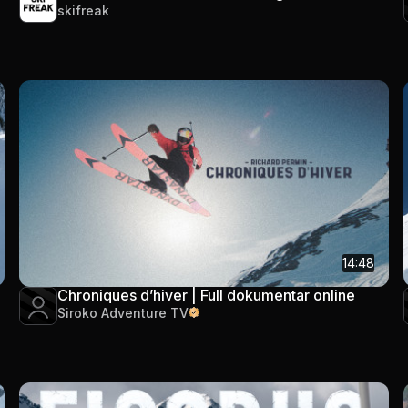
skifreak
14:48
Chroniques d’hiver | Full dokumentar online
Siroko Adventure TV