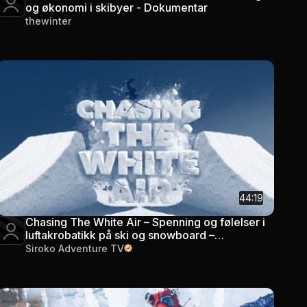
og økonomi i skibyer - Dokumentar
thewinter
44:19
Chasing The White Air – Spenning og følelser i
luftakrobatikk på ski og snowboard –
Dokumentar
Siroko Adventure TV