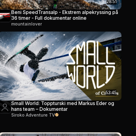
28:51
Beni SpeedTransalp - Ekstrem alpekryssing på
36 timer - Full dokumentar online
mountainlover
53:45
Small World: Toppturski med Markus Eder og
hans team – Dokumentar
Siroko Adventure TV