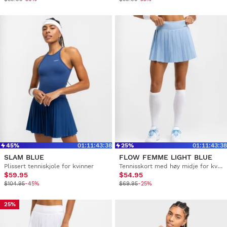
45%
01
:
11
:
43
:
37
25%
01
:
11
:
43
:
37
SLAM BLUE
FLOW FEMME LIGHT BLUE
Plissert tenniskjole for kvinner
Tennisskort med høy midje for kvinner
$59.95
$54.95
$104.95
-45%
$69.95
-25%
25%