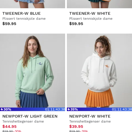
TWEENER-W BLUE
TWEENER-W WHITE
Plissert tenniskjole dame
Plissert tenniskjole dame
$59.95
$59.95
30%
01
:
11
:
43
:
37
35%
01
:
11
:
43
:
37
NEWPORT-W LIGHT GREEN
NEWPORT-W WHITE
Tennishettegenser dame
Tennishettegenser dame
$44.95
$39.95
$59.95
-30%
$59.95
-35%