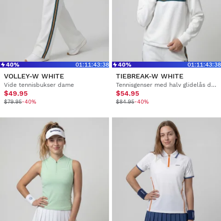
40%
01
:
11
:
43
:
37
40%
01
:
11
:
43
:
37
VOLLEY-W WHITE
TIEBREAK-W WHITE
Vide tennisbukser dame
Tennisgenser med halv glidelås dame
$49.95
$54.95
$79.95
-40%
$84.95
-40%