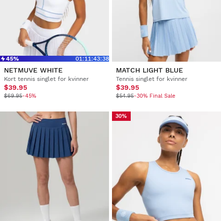
45%
01
:
11
:
43
:
37
NETMUVE WHITE
MATCH LIGHT BLUE
Kort tennis singlet for kvinner
Tennis singlet for kvinner
$39.95
$39.95
$69.95
-45%
$54.95
-30% Final Sale
30%