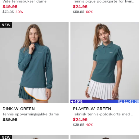
Vide tennisbukser dame
Tennis pique poloskjorte for kvinner
$49.95
$24.95
$79.95
-40%
$59.95
-60%
NEW
40%
01
:
11
:
43
:
37
DINK-W GREEN
PLAYER-W GREEN
Tennis oppvarmingsjakke dame
Teknisk tennis-poloskjorte med halv glidelås dame
$89.95
$24.95
$39.95
-40%
NEW