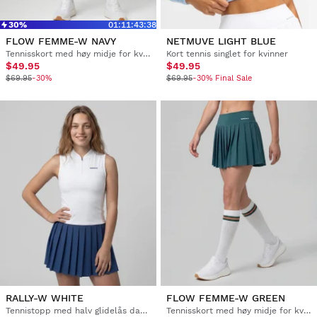
30%
01
:
11
:
43
:
37
FLOW FEMME-W NAVY
NETMUVE LIGHT BLUE
Tennisskort med høy midje for kvinner
Kort tennis singlet for kvinner
$49.95
$49.95
$69.95
-30%
$69.95
-30% Final Sale
RALLY-W WHITE
FLOW FEMME-W GREEN
Tennistopp med halv glidelås dame
Tennisskort med høy midje for kvinner