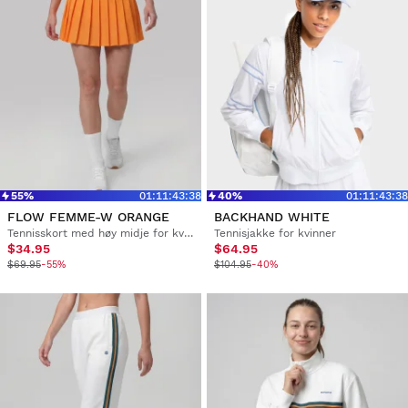
55%
01
:
11
:
43
:
37
40%
01
:
11
:
43
:
37
FLOW FEMME-W ORANGE
BACKHAND WHITE
Tennisskort med høy midje for kvinner
Tennisjakke for kvinner
$34.95
$64.95
$69.95
-55%
$104.95
-40%