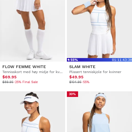
55%
01
:
11
:
43
:
37
FLOW FEMME WHITE
SLAM WHITE
Tennisskort med høy midje for kvinner
Plissert tenniskjole for kvinner
$69.95
$49.95
$89.95
-25% Final Sale
$104.95
-55%
30%