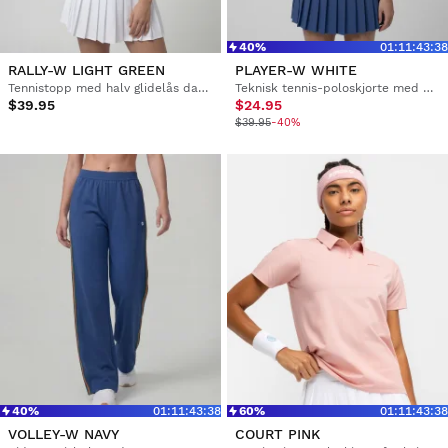
40%
01
:
11
:
43
:
37
RALLY-W LIGHT GREEN
PLAYER-W WHITE
Tennistopp med halv glidelås dame
Teknisk tennis-poloskjorte med halv glidelås dame
$39.95
$24.95
$39.95
-40%
40%
01
:
11
:
43
:
37
60%
01
:
11
:
43
:
37
VOLLEY-W NAVY
COURT PINK