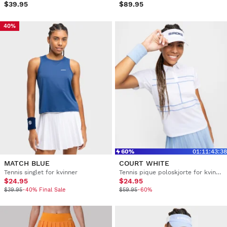
$39.95
$89.95
40%
60%
01
:
11
:
43
:
37
MATCH BLUE
COURT WHITE
Tennis singlet for kvinner
Tennis pique poloskjorte for kvinner
$24.95
$24.95
$39.95
-40% Final Sale
$59.95
-60%