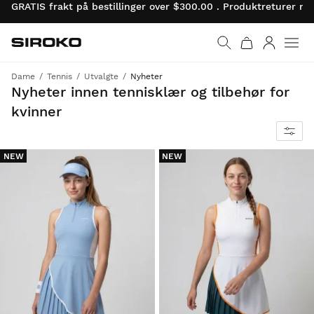
GRATIS frakt på bestillinger over $300.00 . Produktreturer 
Siroko.com
Gå til startsiden
Logg på
Dame
Tennis
Utvalgte
Nyheter
Oppdag den nyeste tenniskolleksjonen for å trene og konkurrere på ditt beste.
Nyheter innen tennisklær og tilbehør for
kvinner
NEW
NEW