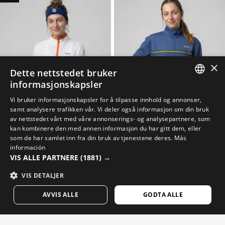
×
Dette nettstedet bruker
informasjonskapsler
SPANISH
Vi bruker informasjonskapsler for å tilpasse innhold og annonser,
samt analysere trafikken vår. Vi deler også informasjon om din bruk
ENGLISH
av nettstedet vårt med våre annonserings- og analysepartnere, som
kan kombinere den med annen informasjon du har gitt dem, eller
GREEK
DINK-W WHITE
TIEBREAK-W NAVY
som de har samlet inn fra din bruk av tjenestene deres.
Más
Tennis oppvarmingsjakke dame
Tennisgenser med halv glidelås dame
DANISH
información
$89.95
$104.95
VIS ALLE PARTNERE
(1881) →
GERMAN
VIS DETALJER
FINNISH
AVVIS ALLE
GODTA ALLE
FRENCH
DUTCH