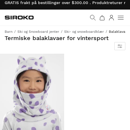
GRATIS frakt på bestillinger over $300.00 . Produktreturer 
Siroko.com
Gå til startsiden
Logg på
Barn
Ski og Snowboard jenter
Ski- og snowboardklær
Balaklavaer
Full beskyttelse mot kulde og vind
Termiske balaklavaer for vintersport