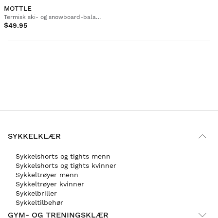
MOTTLE
Termisk ski- og snowboard-balaklava for barn
$49.95
SYKKELKLÆR
Sykkelshorts og tights menn
Sykkelshorts og tights kvinner
Sykkeltrøyer menn
Sykkeltrøyer kvinner
Sykkelbriller
Sykkeltilbehør
GYM- OG TRENINGSKLÆR