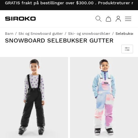
GRATIS frakt på bestillinger over $300.00 . Produktreturer 
Siroko.com
Gå til startsiden
Logg på
Barn
Ski og Snowboard gutter
Ski- og snowboardklær
Selebukser
SNOWBOARD SELEBUKSER GUTTER