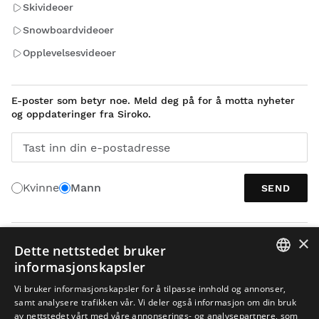
Skivideoer
Snowboardvideoer
Opplevelsesvideoer
E-poster som betyr noe. Meld deg på for å motta nyheter
og oppdateringer fra Siroko.
Tast inn din e-postadresse
Kvinne
Mann
SEND
×
NORSK
Dette nettstedet bruker
informasjonskapsler
SPANISH
Vi bruker informasjonskapsler for å tilpasse innhold og annonser,
samt analysere trafikken vår. Vi deler også informasjon om din bruk
ENGLISH
av nettstedet vårt med våre annonserings- og analysepartnere, som