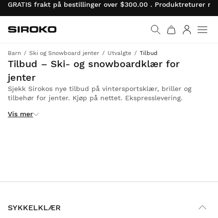
GRATIS frakt på bestillinger over $300.00 . Produktreturer 
Siroko.com
Gå til startsiden
Logg på
Barn
Ski og Snowboard jenter
Utvalgte
Tilbud
Få orden på barnas vintersportsantrekk med rabatt på Sirokos klær, briller og tilbehør.
Tilbud – Ski- og snowboardklær for
jenter
Sjekk Sirokos nye tilbud på vintersportsklær, briller og
tilbehør for jenter. Kjøp på nettet. Ekspresslevering.
Vis mer
SYKKELKLÆR