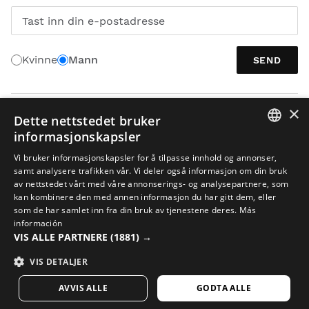
Tast inn din e-postadresse
Kvinne
Mann
SEND
×
NORSK
Dette nettstedet bruker
informasjonskapsler
SPANISH
Vi bruker informasjonskapsler for å tilpasse innhold og annonser,
samt analysere trafikken vår. Vi deler også informasjon om din bruk
ENGLISH
av nettstedet vårt med våre annonserings- og analysepartnere, som
kan kombinere den med annen informasjon du har gitt dem, eller
GREEK
som de har samlet inn fra din bruk av tjenestene deres.
Más
Juridisk meddelelse
Cookies
Vilkår og Betingelser
KI i bilder
DANISH
información
VIS ALLE PARTNERE
(1881) →
Nettstedskart
GERMAN
© 2026 Siroko
VIS DETALJER
FINNISH
AVVIS ALLE
GODTA ALLE
FRENCH