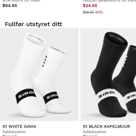
MTB-shorts for menn
Polstret sykkelshorts for men
$94.95
$24.95
$59.95
-60%
Fullfør utstyret ditt
S1 WHITE GAVIA
S1 BLACK KAPELMUUR
Sykkelsokker
Sykkelsokker