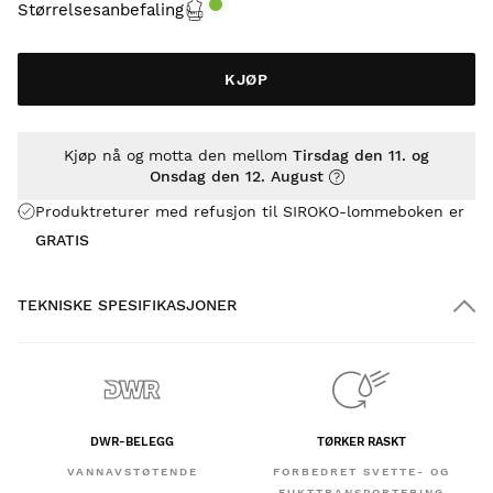
Størrelsesanbefaling
KJØP
Kjøp nå og motta den mellom
Tirsdag den 11. og
Onsdag den 12. August
Produktreturer med refusjon til SIROKO-lommeboken er
GRATIS
TEKNISKE SPESIFIKASJONER
DWR-BELEGG
TØRKER RASKT
VANNAVST​ØTENDE
FORBEDRET SVETTE- OG
FUKTTRANSPORTERING