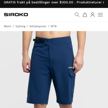
GRATIS frakt på bestillinger over $300.00 . Produktreturer 
Siroko.com
Gå til startsiden
Logg på
Menn
Sykling
Kolleksjoner
MTB