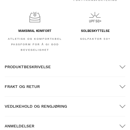
MAKSIMAL KOMFORT
SOLBESKYTTELSE
ATLETISK OG KOMFORTABEL
SOLFAKTOR 50+
PASSFORM FOR Å GI GOD
BEVEGELIGHET
PRODUKTBESKRIVELSE
FRAKT OG RETUR
VEDLIKEHOLD OG RENGJØRING
GRATIS frakt på bestillinger over $300.00
ANMELDELSER
Hjemlevering
GRATIS
over $300.00