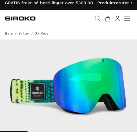
GRATIS frakt på bestillinger over $300.00 . Produktreturer 
Siroko.com
Gå til startsiden
Logg på
Barn
Briller
GX Kids