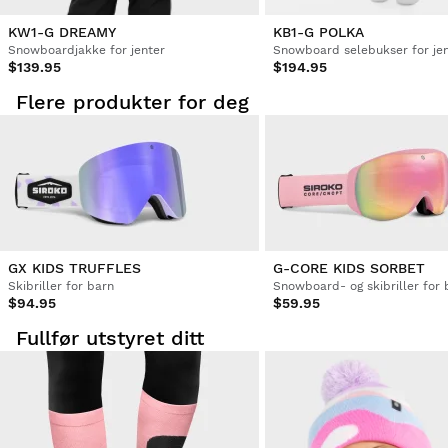
Verifisert kunde
KW1-G DREAMY
KB1-G POLKA
Elena Hrčková
Snowboardjakke for jenter
Snowboard selebukser for je
$139.95
$194.95
Flotte googles, de ser fantastiske ut og passer perfekt til 
Flere produkter for deg
hjelmen, veldig fornøyd.
Var denne anmeldelsen hjelpsom?
Ja
Rapportere
Del
tre år siden
Verifisert kunde
Maureen Watson
GX KIDS TRUFFLES
G-CORE KIDS SORBET
Skibriller for barn
Snowboard- og skibriller for 
Har ikke anmeldt produktet!!!
$94.95
$59.95
Fullfør utstyret ditt
Var denne anmeldelsen hjelpsom?
Ja
Rapportere
Del
tre år siden
1
2
3
4
5
6
...
14