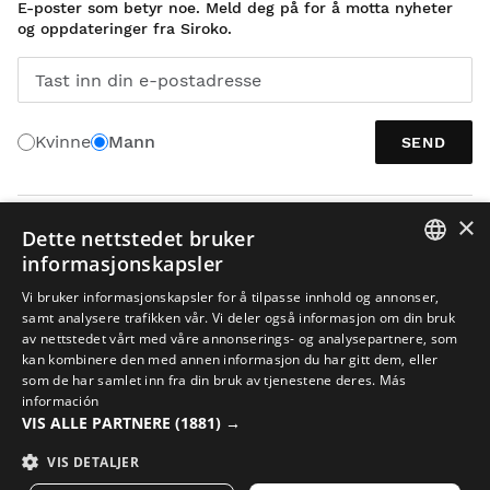
E-poster som betyr noe. Meld deg på for å motta nyheter
og oppdateringer fra Siroko.
Tast inn din e-postadresse
Kvinne
Mann
SEND
×
NORSK
Dette nettstedet bruker
informasjonskapsler
SPANISH
Vi bruker informasjonskapsler for å tilpasse innhold og annonser,
samt analysere trafikken vår. Vi deler også informasjon om din bruk
ENGLISH
av nettstedet vårt med våre annonserings- og analysepartnere, som
kan kombinere den med annen informasjon du har gitt dem, eller
GREEK
som de har samlet inn fra din bruk av tjenestene deres.
Más
Juridisk meddelelse
Cookies
Vilkår og Betingelser
KI i bilder
DANISH
información
VIS ALLE PARTNERE
(1881) →
Nettstedskart
GERMAN
© 2026 Siroko
VIS DETALJER
FINNISH