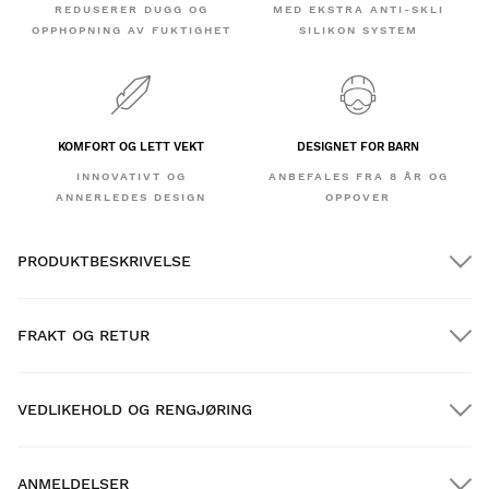
REDUSERER DUGG OG
MED EKSTRA ANTI-SKLI
OPPHOPNING AV FUKTIGHET
SILIKON SYSTEM
KOMFORT OG LETT VEKT
DESIGNET FOR BARN
INNOVATIVT OG
ANBEFALES FRA 8 ÅR OG
ANNERLEDES DESIGN
OPPOVER
PRODUKTBESKRIVELSE
FRAKT OG RETUR
VEDLIKEHOLD OG RENGJØRING
GRATIS frakt på bestillinger over $300.00
ANMELDELSER