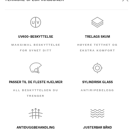
UV400-BESKYTTELSE
TRELAGS SKUM
MAKSIMAL BESKYTTELSE
HØYERE TETTHET OG
FOR SYNET DITT
EKSTRA KOMFORT
PASSER TIL DE FLESTE HJELMER
SYLINDRISK GLASS
ALL BESKYTTELSEN DU
ANTIRIPEBELEGG
TRENGER
ANTIDUGGBEHANDLING
JUSTERBAR BÅND