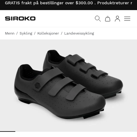
GRATIS frakt på bestillinger over $300.00 . Produktreturer 
Siroko.com
Gå til startsiden
Logg på
Menn
Sykling
Kolleksjoner
Landeveissykling