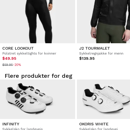
produkt i bestillingen din.
Utsted refusjonen til den opprinnelige
Fra
$9.95
betalingsmåten
CORE LOOKOUT
J2 TOURMALET
Polstret sykkeltights for kvinner
Sykkelregnjakke for menn
$49.95
$139.95
$59.95
-20%
Flere produkter for deg
INFINITY
OKORIS WHITE
Sykkelsko for landeveis
Sykkelsko for landevei