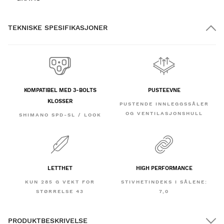
TEKNISKE SPESIFIKASJONER
KOMPATIBEL MED 3-BOLTS
PUSTEEVNE
KLOSSER
PUSTENDE INNLEGGSSÅLER
OG VENTILASJONSHULL
SHIMANO SPD-SL / LOOK
LETTHET
HIGH PERFORMANCE
KUN 285 G VEKT FOR
STIVHETINDEKS I SÅLENE:
STØRRELSE 43
7,0
PRODUKTBESKRIVELSE