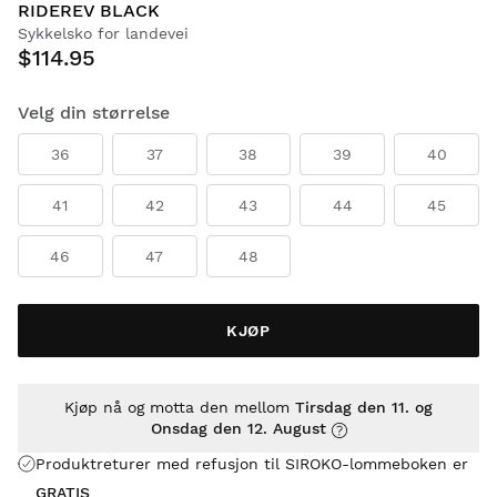
RIDEREV BLACK
Sykkelsko for landevei
$114.95
Velg din størrelse
36
37
38
39
40
41
42
43
44
45
46
47
48
KJØP
Kjøp nå og motta den mellom
Tirsdag den 11. og
Onsdag den 12. August
Produktreturer med refusjon til SIROKO-lommeboken er
GRATIS