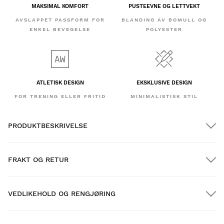
MAKSIMAL KOMFORT
PUSTEEVNE OG LETTVEKT
AVSLAPPET PASSFORM FOR
BLANDING AV BOMULL OG
ENKEL BEVEGELSE
POLYESTER
ATLETISK DESIGN
EKSKLUSIVE DESIGN
FOR TRENING ELLER FRITID
MINIMALISTISK STIL
PRODUKTBESKRIVELSE
FRAKT OG RETUR
VEDLIKEHOLD OG RENGJØRING
GRATIS frakt på bestillinger over $300.00