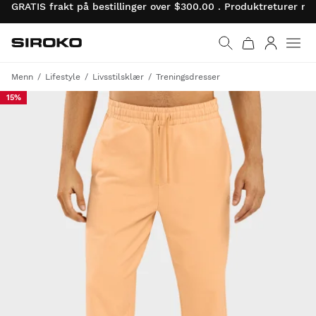
GRATIS frakt på bestillinger over $300.00 . Produktreturer 
Siroko.com
Gå til startsiden
Logg på
Menn
Lifestyle
Livsstilsklær
Treningsdresser
15%