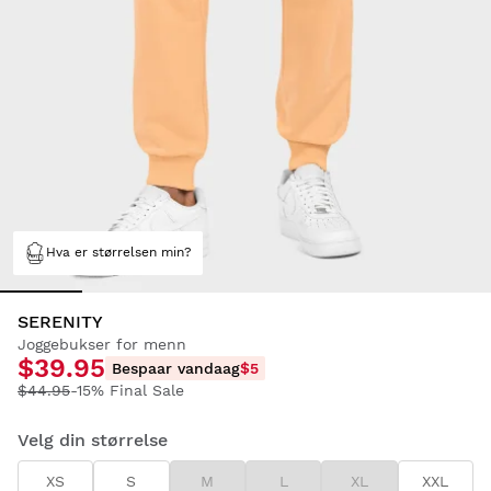
Hva er størrelsen min?
SERENITY
Joggebukser for menn
$39.95
Bespaar vandaag
$5
$44.95
-15% Final Sale
Velg din størrelse
XS
S
M
L
XL
XXL