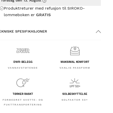
Torsdag den 13. August
Produktreturer med refusjon til SIROKO-
lommeboken er
GRATIS
EKNISKE SPESIFIKASJONER
DWR-BELEGG
MAKSIMAL KOMFORT
VANNAVST​ØTENDE
VANLIG PASSFORM
TØRKER RASKT
SOLBESKYTTELSE
FORBEDRET SVETTE- OG
SOLFAKTOR 50+
FUKTTRANSPORTERING