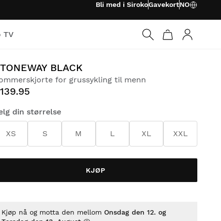
Bli med i Siroko
Gavekort
NO
o TV
Logg på
STONEWAY BLACK
ommerskjorte for grussykling til menn
139.95
elg din størrelse
XS
S
M
L
XL
XXL
KJØP
Kjøp nå og motta den mellom
Onsdag den 12. og