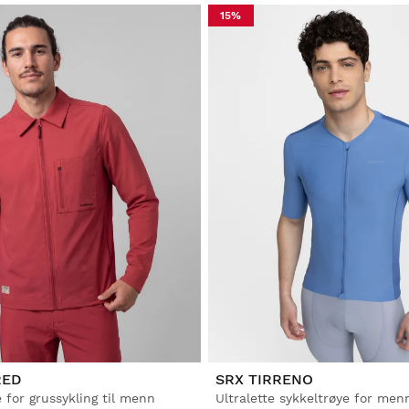
15%
RED
SRX TIRRENO
for grussykling til menn
Ultralette sykkeltrøye for men