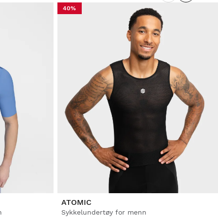
40%
ATOMIC
n
Sykkelundertøy for menn