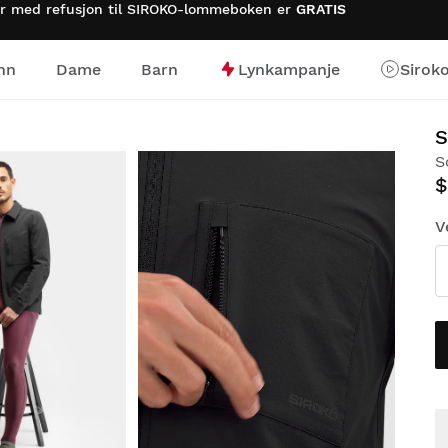
rer med refusjon til SIROKO-lommeboken er
GRATIS
nn
Dame
Barn
Lynkampanje
Sirok
S
$
V