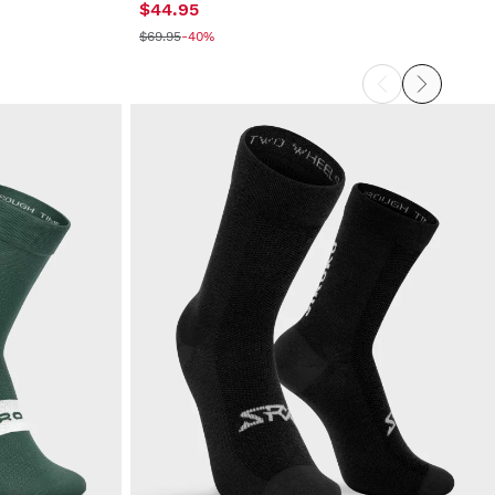
$44.95
$69.95
-40%