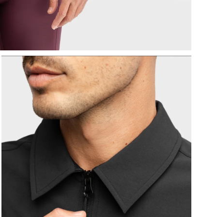
F
p
U
b