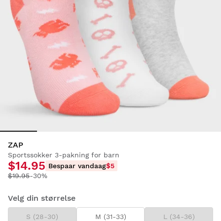
ZAP
Sportssokker 3-pakning for barn
$14.95
Bespaar vandaag
$5
$19.95
-30%
Velg din størrelse
S (28-30)
M (31-33)
L (34-36)