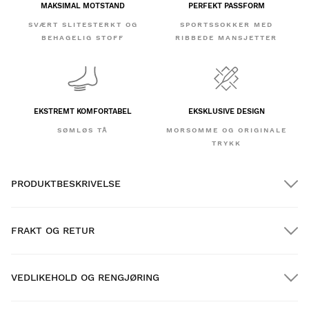
MAKSIMAL MOTSTAND
PERFEKT PASSFORM
SVÆRT SLITESTERKT OG
SPORTSSOKKER MED
BEHAGELIG STOFF
RIBBEDE MANSJETTER
EKSTREMT KOMFORTABEL
EKSKLUSIVE DESIGN
SØMLØS TÅ
MORSOMME OG ORIGINALE
TRYKK
PRODUKTBESKRIVELSE
FRAKT OG RETUR
VEDLIKEHOLD OG RENGJØRING
GRATIS frakt på bestillinger over $300.00