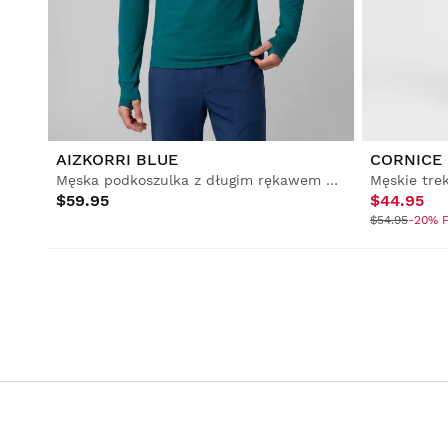
Piłka nożna
Lifestyle
Lifestyle
Piłka nożna
Piłka nożna
Collabs
Collabs
AIZKORRI BLUE
CORNICE
Męska podkoszulka z długim rękawem do biegania w terenie
$59.95
$44.95
$54.95
-20% F
Zobacz wszystkie
Zobacz wszystkie
Zobacz wszystkie
Mężczyzna
Kobieta
Dzieci