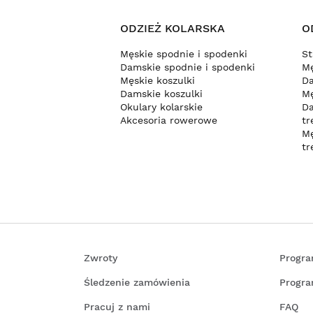
ODZIEŻ KOLARSKA
O
Męskie spodnie i spodenki
St
Damskie spodnie i spodenki
Mę
Męskie koszulki
Da
Damskie koszulki
Mę
Okulary kolarskie
Da
Akcesoria rowerowe
tr
Mę
tr
Zwroty
Progra
Śledzenie zamówienia
Progra
Pracuj z nami
FAQ