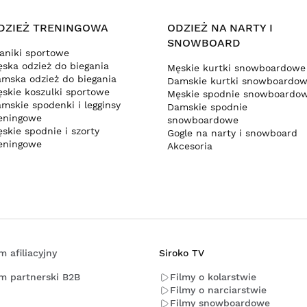
DZIEŻ TRENINGOWA
ODZIEŻ NA NARTY I
SNOWBOARD
aniki sportowe
ska odzież do biegania
Męskie kurtki snowboardowe
mska odzież do biegania
Damskie kurtki snowboardo
skie koszulki sportowe
Męskie spodnie snowboardo
mskie spodenki i legginsy
Damskie spodnie
eningowe
snowboardowe
skie spodnie i szorty
Gogle na narty i snowboard
eningowe
Akcesoria
m afiliacyjny
Siroko TV
m partnerski B2B
Filmy o kolarstwie
Filmy o narciarstwie
Filmy snowboardowe