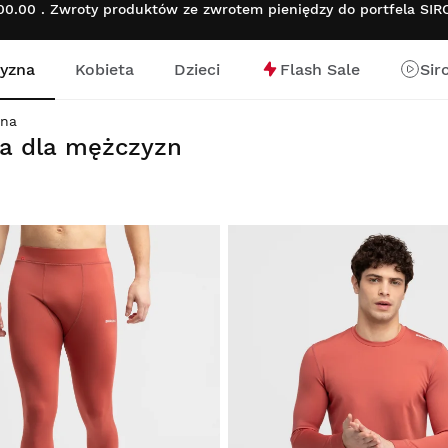
.00 . Zwroty produktów ze zwrotem pieniędzy do portfela SI
yzna
Kobieta
Dzieci
Flash Sale
Sir
nej
wna
na dla mężczyzn