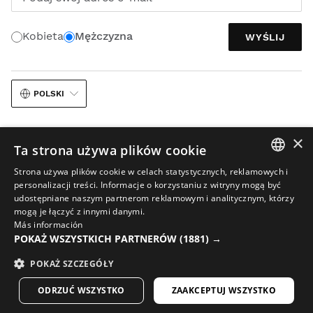
Kobieta
Mężczyzna
WYŚLIJ
POLSKI
×
Ta strona używa plików cookie
Strona używa plików cookie w celach statystycznych, reklamowych i
SPANISH
personalizacji treści. Informacje o korzystaniu z witryny mogą być
Nota prawna
Cookies
Regulamin
udostępniane naszym partnerom reklamowym i analitycznym, którzy
ENGLISH
mogą je łączyć z innymi danymi.
Wykorzystanie sztucznej inteligencji w materiałach graficznych
Más información
GREEK
Sitemap
POKAŻ WSZYSTKICH PARTNERÓW
(1881) →
DANISH
© 2026 Siroko
POKAŻ SZCZEGÓŁY
GERMAN
ODRZUĆ WSZYSTKO
ZAAKCEPTUJ WSZYSTKO
FINNISH