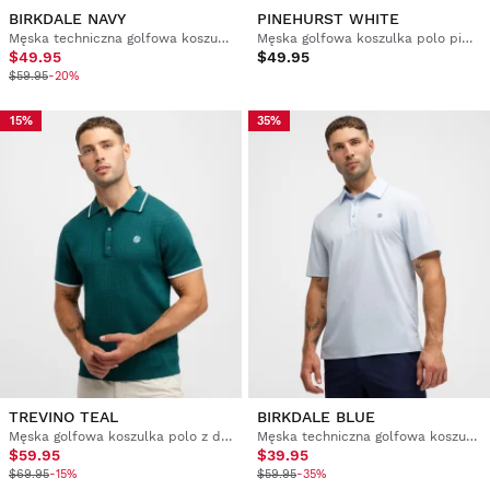
BIRKDALE NAVY
PINEHURST WHITE
Męska techniczna golfowa koszulka polo
Męska golfowa koszulka polo pique
$49.95
$49.95
$59.95
-20%
15%
35%
TREVINO TEAL
BIRKDALE BLUE
Męska golfowa koszulka polo z dzianiny
Męska techniczna golfowa koszulka polo
$59.95
$39.95
$69.95
-15%
$59.95
-35%