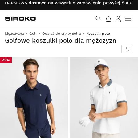
DARMOWA dostawa na wszystkie zamówienia powyżej $300.00 
Siroko.com
Wróć do strony główn
Zaloguj s
Mężczyzna
Golf
Odzież do gry w golfa
Koszulki polo
Styl, komfort i najwyższe parametry
Golfowe koszulki polo dla mężczyzn
20%