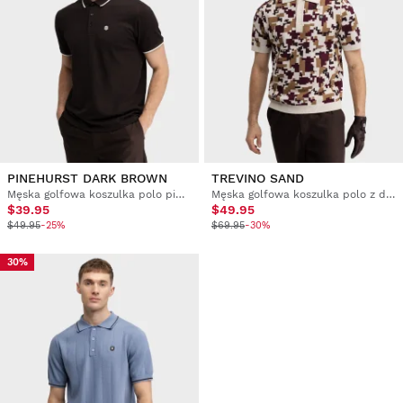
PINEHURST DARK BROWN
TREVINO SAND
Męska golfowa koszulka polo pique
Męska golfowa koszulka polo z dzianiny
$39.95
$49.95
$49.95
-25%
$69.95
-30%
30%