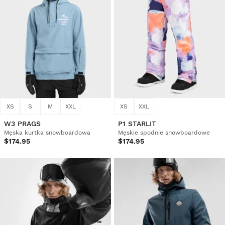
XS
S
M
XXL
XS
XXL
W3 PRAGS
P1 STARLIT
Męska kurtka snowboardowa
Męskie spodnie snowboardowe
$174.95
$174.95