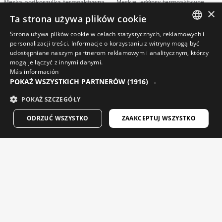
Męska podkoszulka termoaktywna
Męskie legginsy termoaktywne
×
$69.95
$69.95
Ta strona używa plików cookie
Strona używa plików cookie w celach statystycznych, reklamowych i
SPANISH
personalizacji treści. Informacje o korzystaniu z witryny mogą być
udostępniane naszym partnerom reklamowym i analitycznym, którzy
ENGLISH
mogą je łączyć z innymi danymi.
Más información
GREEK
POKAŻ WSZYSTKICH PARTNERÓW
(1916) →
DANISH
POKAŻ SZCZEGÓŁY
GERMAN
ODRZUĆ WSZYSTKO
ZAAKCEPTUJ WSZYSTKO
FINNISH
FRENCH
DUTCH
XS
XL
XXL
XS
XL
XXL
POLISH
P1 SUNDANCE
SHADOW
Męskie spodnie snowboardowe
Męska bluza z grubego polaru
KOREAN
$174.95
$84.95
NORWEGIAN
15%