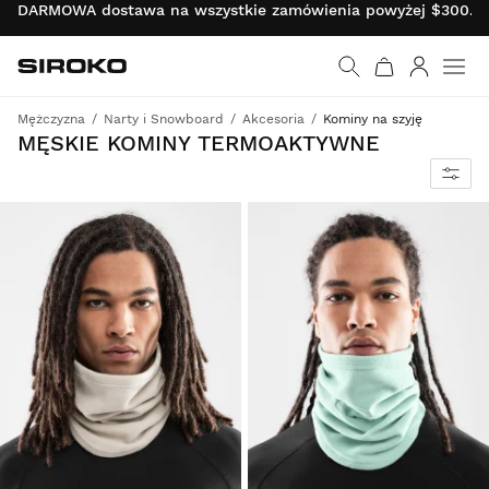
DARMOWA dostawa na wszystkie zamówienia powyżej $300.00 
Siroko.com
Wróć do strony główn
Zaloguj s
Mężczyzna
Narty i Snowboard
Akcesoria
Kominy na szyję
Termoaktywne kominy na szyję, z wykończeniem antypillingowym, pasujące do kurtek snowboardowych Siroko.
MĘSKIE KOMINY TERMOAKTYWNE