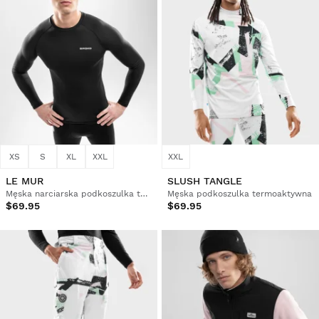
XS
S
XL
XXL
XXL
LE MUR
SLUSH TANGLE
Męska narciarska podkoszulka termoaktywna
Męska podkoszulka termoaktywna
$69.95
$69.95