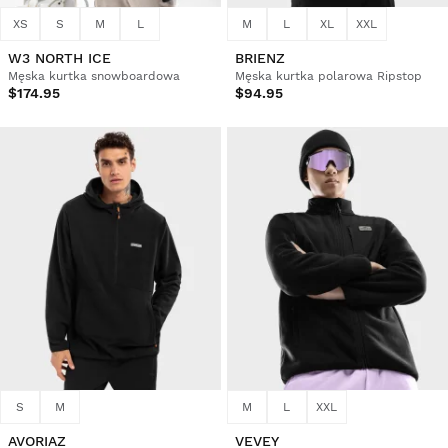
XS
S
M
L
M
L
XL
XXL
W3 NORTH ICE
BRIENZ
Męska kurtka snowboardowa
Męska kurtka polarowa Ripstop
$174.95
$94.95
S
M
M
L
XXL
AVORIAZ
VEVEY