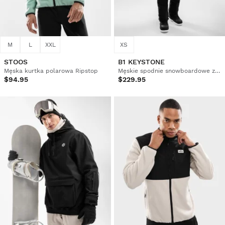
M
L
XXL
XS
STOOS
B1 KEYSTONE
Męska kurtka polarowa Ripstop
Męskie spodnie snowboardowe z szelkami
$94.95
$229.95