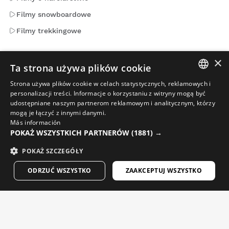
Filmy snowboardowe
Filmy trekkingowe
×
Maile warte Twojej uwagi. Zarejestruj się, aby otrzymywać
Ta strona używa plików cookie
wiadomości i aktualizacje od Siroko.
Strona używa plików cookie w celach statystycznych, reklamowych i
SPANISH
personalizacji treści. Informacje o korzystaniu z witryny mogą być
Podaj swój adres e-mail
udostępniane naszym partnerom reklamowym i analitycznym, którzy
ENGLISH
mogą je łączyć z innymi danymi.
Más información
GREEK
Kobieta
Mężczyzna
WYŚLIJ
POKAŻ WSZYSTKICH PARTNERÓW
(1881) →
DANISH
POKAŻ SZCZEGÓŁY
GERMAN
POLSKI
ODRZUĆ WSZYSTKO
ZAAKCEPTUJ WSZYSTKO
FINNISH
FRENCH
DUTCH