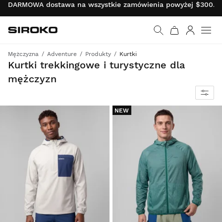
DARMOWA dostawa na wszystkie zamówienia powyżej $300.00 
Siroko.com
Wróć do strony główn
Zaloguj s
Mężczyzna
Adventure
Produkty
Kurtki
Idealne do biegów terenowych, trekkingu i pieszych górskich wycieczek
Kurtki trekkingowe i turystyczne dla
mężczyzn
NEW