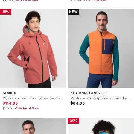
NEW
15%
SIMIEN
ZEGAMA ORANGE
Męska kurtka trekkingowa hardshell
Męska wiatroodporna kamizelka do biegania w terenie
$114.95
$84.95
$129.95
-15% Final Sale
20%