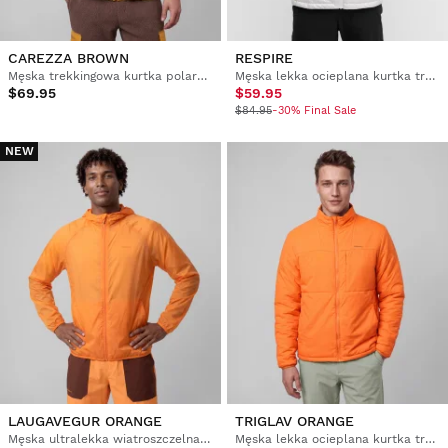
CAREZZA BROWN
RESPIRE
Męska trekkingowa kurtka polarowa
Męska lekka ocieplana kurtka trekkingowa
$69.95
$59.95
$84.95
-30% Final Sale
NEW
LAUGAVEGUR ORANGE
TRIGLAV ORANGE
Męska ultralekka wiatroszczelna kurtka trekkingowa
Męska lekka ocieplana kurtka trekkingowa