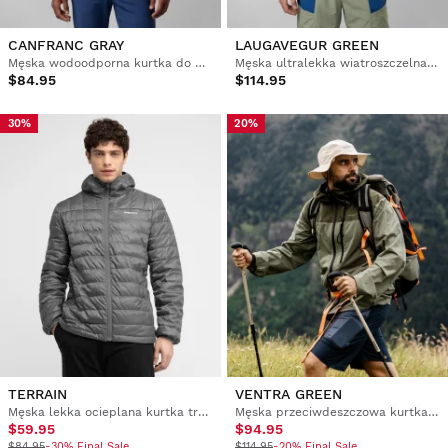
CANFRANC GRAY
LAUGAVEGUR GREEN
Męska wodoodporna kurtka do biegania w terenie
Męska ultralekka wiatroszczelna kurtka trekkingowa
$84.95
$114.95
30%
20%
TERRAIN
VENTRA GREEN
Męska lekka ocieplana kurtka trekkingowa
Męska przeciwdeszczowa kurtka trekkingowa
$59.95
$94.95
$84.95
-30% Final Sale
$114.95
-20% Final Sale