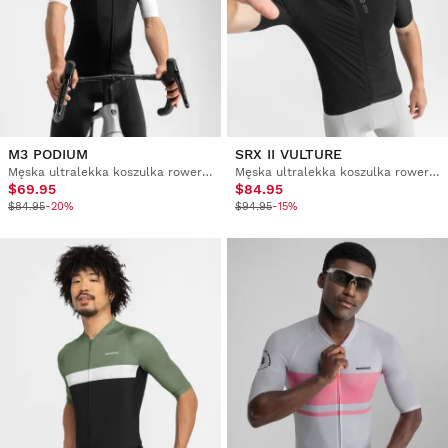
M3 PODIUM
SRX II VULTURE
Męska ultralekka koszulka rowerowa
Męska ultralekka koszulka rowerowa
$69.95
$84.95
$84.95
-20%
$94.95
-15%