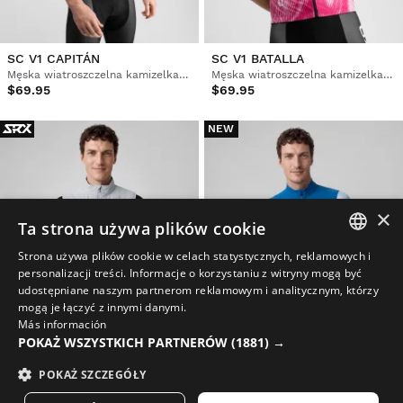
SC V1 CAPITÁN
SC V1 BATALLA
Męska wiatroszczelna kamizelka rowerowa Real Sporting de Gijón x Siroko
Męska wiatroszczelna kamizelka rowerowa Real Sporting de Gijón x Siroko
$69.95
$69.95
NEW
×
Ta strona używa plików cookie
Strona używa plików cookie w celach statystycznych, reklamowych i
SPANISH
personalizacji treści. Informacje o korzystaniu z witryny mogą być
udostępniane naszym partnerom reklamowym i analitycznym, którzy
ENGLISH
mogą je łączyć z innymi danymi.
Más información
GREEK
POKAŻ WSZYSTKICH PARTNERÓW
(1881) →
DANISH
SRX ULTRA WARM GRAY
V2 BREEZE BLUE
POKAŻ SZCZEGÓŁY
Męskie termiczna kamizelka rowerowa
Męska ultralekka wiatroszczelna kamizelka rowerowa
GERMAN