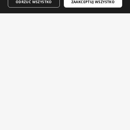
$174.95
$129.95
ODRZUĆ WSZYSTKO
ZAAKCEPTUJ WSZYSTKO
FINNISH
NEW
FRENCH
DUTCH
POLISH
KOREAN
NORWEGIAN
CZECH
ITALIAN
PORTUGUESE
SC V1 ESTADIO
V2 BREEZE GREEN
SWEDISH
Męska wiatroszczelna kamizelka rowerowa Real Sporting de Gijón x Siroko
Męska ultralekka wiatroszczelna kamizelka rowerowa
$104.95
$129.95
CHINESE (SIMPLIFIED)
JAPANESE