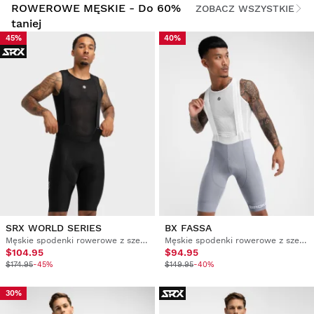
ROWEROWE MĘSKIE - Do 60%
ZOBACZ WSZYSTKIE
taniej
45%
40%
SRX WORLD SERIES
BX FASSA
Męskie spodenki rowerowe z szelkami
Męskie spodenki rowerowe z szelkami
$104.95
$94.95
$174.95
-45%
$149.95
-40%
30%