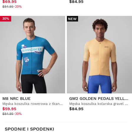
$69.95
$84.95
$84.95
-20%
NEW
30%
M8 NRC BLUE
GM2 GOLDEN PEDALS YELLOW
Męska koszulka rowerowa z tkaniny siatkowej z krótkim rękawem
Męska koszulka kolarska gravel z krótkim rękawem
$59.95
$84.95
$84.95
-30%
SPODNIE I SPODENKI