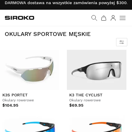
DARMOWA dostawa na wszystkie zamówienia powyżej $300.00 
Siroko.com
Wróć do strony główn
Zaloguj s
Chroń oczy przed słońcem i urazami dzięki najbardziej technicznym materiałom Siroko.
OKULARY SPORTOWE MĘSKIE
K3S PORTET
K3 THE CYCLIST
Okulary rowerowe
Okulary rowerowe
$104.95
$69.95