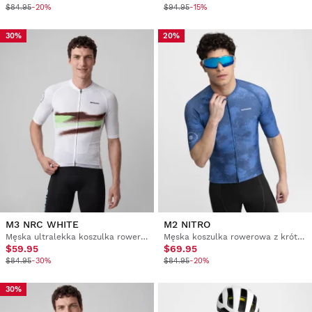
$84.95
-20%
$94.95
-15%
30%
20%
M3 NRC WHITE
M2 NITRO
Męska ultralekka koszulka rowerowa
Męska koszulka rowerowa z krótkim rękawem
$59.95
$69.95
$84.95
-30%
$84.95
-20%
30%