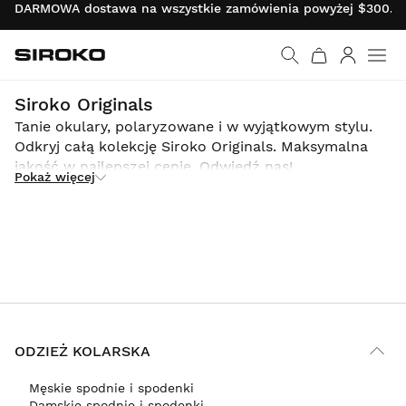
DARMOWA dostawa na wszystkie zamówienia powyżej $300.00 
Siroko.com
Wróć do strony główn
Zaloguj s
Kolorowe okulary przeciwsłoneczne unisex. Polaryzowane i z pełną ochroną w najlepszej cenie.
Siroko Originals
Tanie okulary, polaryzowane i w wyjątkowym stylu.
Odkryj całą kolekcję Siroko Originals. Maksymalna
jakość w najlepszej cenie. Odwiedź nas!
Pokaż więcej
ODZIEŻ KOLARSKA
Męskie spodnie i spodenki
Damskie spodnie i spodenki