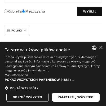
Kobieta
Mężczyzna
WYŚLIJ
POLSKI
×
Ta strona używa plików cookie
Strona używa plików cookie w celach statystycznych, reklamowych i
SPANISH
personalizacji treści. Informacje o korzystaniu z witryny mogą być
Nota prawna
Cookies
Regulamin
udostępniane naszym partnerom reklamowym i analitycznym, którzy
ENGLISH
mogą je łączyć z innymi danymi.
Wykorzystanie sztucznej inteligencji w materiałach graficznych
Más información
GREEK
POKAŻ WSZYSTKICH PARTNERÓW
Sitemap
(1881) →
DANISH
© 2026 Siroko
POKAŻ SZCZEGÓŁY
GERMAN
ODRZUĆ WSZYSTKO
ZAAKCEPTUJ WSZYSTKO
FINNISH