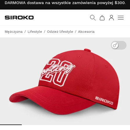
DARMOWA dostawa na wszystkie zamówienia powyżej $300.00 
Siroko.com
Wróć do strony główn
Zaloguj s
Mężczyzna
Lifestyle
Odzież lifestyle
Akcesoria