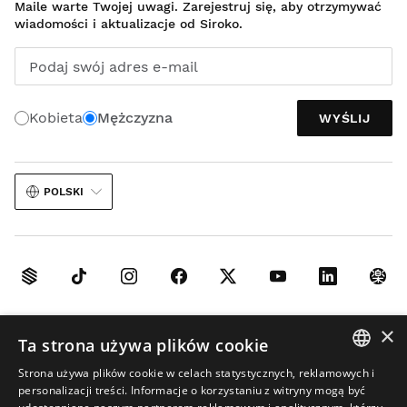
Maile warte Twojej uwagi. Zarejestruj się, aby otrzymywać
wiadomości i aktualizacje od Siroko.
Podaj swój adres e-mail
Kobieta
Mężczyzna
WYŚLIJ
POLSKI
Nota prawna
Cookies
Regulamin
×
Ta strona używa plików cookie
Wykorzystanie sztucznej inteligencji w materiałach graficznych
Strona używa plików cookie w celach statystycznych, reklamowych i
Sitemap
SPANISH
personalizacji treści. Informacje o korzystaniu z witryny mogą być
© 2026 Siroko