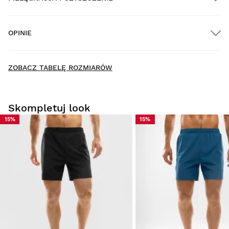
DARMOWA dostawa na wszystkie zamówienia powyżej
$300.00
OPINIE
Dostawa do domu
New content loaded
- Nie ma opinii dotyczących tego produktu -
ZOBACZ TABELĘ ROZMIARÓW
Napisz pierwszą recenzję tego produktu
Skompletuj look
15%
15%
Przymierz produkty spokojnie i wygodnie w domu. Na
dokonanie zwrotu masz 30 dni od momentu dostarczenia
zamówienia.
Z poziomu konta użytkownika można łatwo i szybko
zwrócić produkt.
Zwrot pieniędzy na oryginalną metodę płatności
Od
$9.95