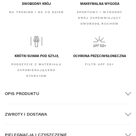
SWOBODNY KRÓJ
MAKSYMALNA WYGODA
NA TRENING I NA CO DZIEŃ
SPORTOWY I WYGODNY
KRÓJ ZAPEWNIAJĄCY
SWOBODĘ RUCHÓW
KRÓTKI SUWAK POD SZYJĄ
OCHRONA PRZECIWSŁONECZNA
PODSZYCIE Z MATERIAŁU
FILTR UPF 50+
ZAPOBIEGAJĄCEGO
OTARCIOM
OPIS PRODUKTU
ZWROTY I DOSTAWA
PIELĘGNACJA I CZYSZCZENIE