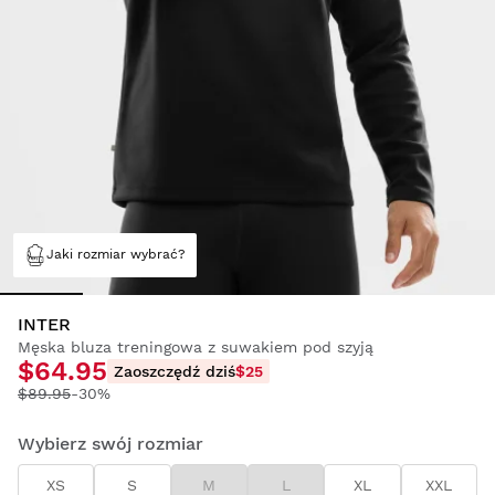
Jaki rozmiar wybrać?
INTER
Męska bluza treningowa z suwakiem pod szyją
$64.95
Zaoszczędź dziś
$25
$89.95
-30%
Wybierz swój rozmiar
XS
S
M
L
XL
XXL