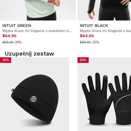
INTUIT GREEN
INTUIT BLACK
Męska bluza do biegania z suwakiem pod szyją
$64.95
$64.95
$89.95
$89.95
-30%
-30%
Uzupełnij zestaw
30%
30%