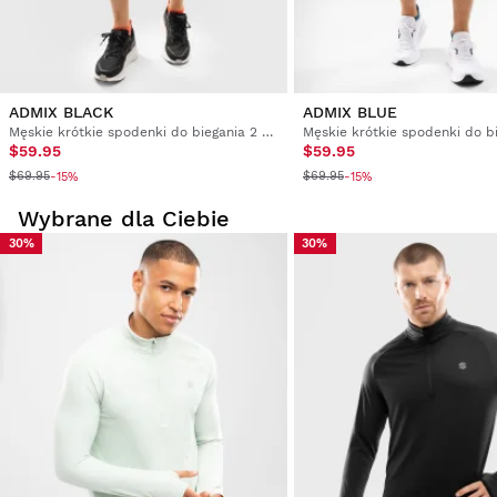
ADMIX BLACK
ADMIX BLUE
Męskie krótkie spodenki do biegania 2 w 1
$59.95
$59.95
$69.95
$69.95
-15%
-15%
Wybrane dla Ciebie
30%
30%