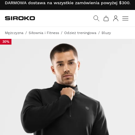
DARMOWA dostawa na wszystkie zamówienia powyżej $300.00 
Siroko.com
Wróć do strony główn
Zaloguj s
Mężczyzna
Siłownia i Fitness
Odzież treningowa
Bluzy
30%