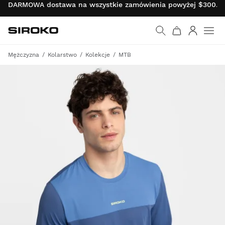
DARMOWA dostawa na wszystkie zamówienia powyżej $300.00 
Siroko.com
Wróć do strony główn
Zaloguj s
Mężczyzna
Kolarstwo
Kolekcje
MTB