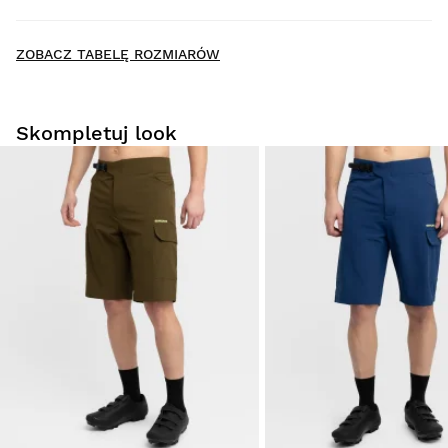
Dostawa do domu
New content loaded
- Nie ma opinii dotyczących tego produktu -
ZOBACZ TABELĘ ROZMIARÓW
Napisz pierwszą recenzję tego produktu
Skompletuj look
Przymierz produkty spokojnie i wygodnie w domu. Na
dokonanie zwrotu masz 30 dni od momentu dostarczenia
zamówienia.
Z poziomu konta użytkownika można łatwo i szybko
zwrócić produkt.
Zwrot pieniędzy na oryginalną metodę płatności
Od
$9.95