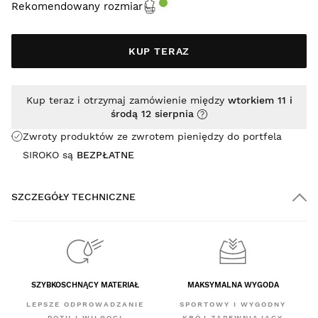
Rekomendowany rozmiar
KUP TERAZ
Kup teraz i otrzymaj zamówienie między
wtorkiem 11 i
środą 12 sierpnia
Zwroty produktów ze zwrotem pieniędzy do portfela
SIROKO są
BEZPŁATNE
SZCZEGÓŁY TECHNICZNE
SZYBKOSCHNĄCY MATERIAŁ
MAKSYMALNA WYGODA
LEPSZE ODPROWADZANIE
SPORTOWY I WYGODNY
POTU I WILGOCI
KRÓJ ZAPEWNIAJĄCY