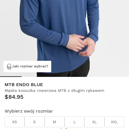
Jaki rozmiar wybrać?
MTB ENDO BLUE
Męska koszulka rowerowa MTB z długim rękawem
$84.95
Wybierz swój rozmiar
XS
S
M
L
XL
XXL