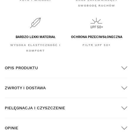
SWOBODĘ RUCHÓW
BARDZO LEKKI MATERIAŁ
OCHRONA PRZECIWSŁONECZNA
WYSOKA ELASTYCZNOŚĆ I
FILTR UPF 50+
KOMFORT
OPIS PRODUKTU
ZWROTY I DOSTAWA
PIELĘGNACJA I CZYSZCZENIE
DARMOWA dostawa na wszystkie zamówienia powyżej
$300.00
OPINIE