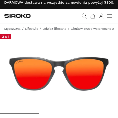
DARMOWA dostawa na wszystkie zamówienia powyżej $300.00 
Siroko.com
Wróć do strony główn
Zaloguj s
Mężczyzna
Lifestyle
Odzież lifestyle
Okulary przeciwsłoneczne z po
2 x 1