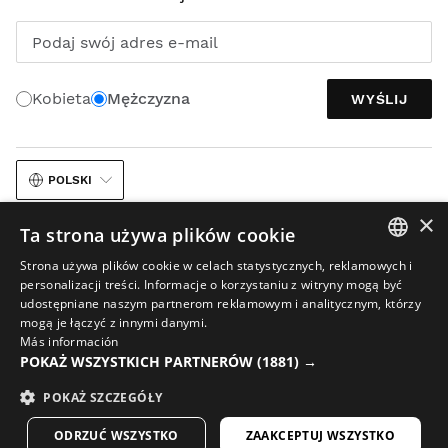
Podaj swój adres e-mail
Kobieta
Mężczyzna
WYŚLIJ
POLSKI
×
Ta strona używa plików cookie
Strona używa plików cookie w celach statystycznych, reklamowych i
SPANISH
personalizacji treści. Informacje o korzystaniu z witryny mogą być
udostępniane naszym partnerom reklamowym i analitycznym, którzy
ENGLISH
Nota prawna
Cookies
Regulamin
mogą je łączyć z innymi danymi.
Más información
GREEK
Wykorzystanie sztucznej inteligencji w materiałach graficznych
POKAŻ WSZYSTKICH PARTNERÓW
(1881) →
DANISH
Sitemap
POKAŻ SZCZEGÓŁY
© 2026 Siroko
GERMAN
ODRZUĆ WSZYSTKO
ZAAKCEPTUJ WSZYSTKO