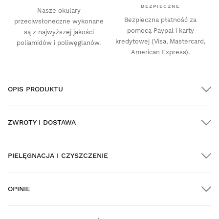
BEZPIECZNE
Nasze okulary
Bezpieczna płatność za
przeciwsłoneczne wykonane
pomocą Paypal i karty
są z najwyższej jakości
kredytowej (Visa, Mastercard,
poliamidów i poliwęglanów.
American Express).
OPIS PRODUKTU
ZWROTY I DOSTAWA
PIELĘGNACJA I CZYSZCZENIE
DARMOWA dostawa na wszystkie zamówienia powyżej
$300.00
OPINIE
Dostawa do domu
New content loaded
- Nie ma opinii dotyczących tego produktu -