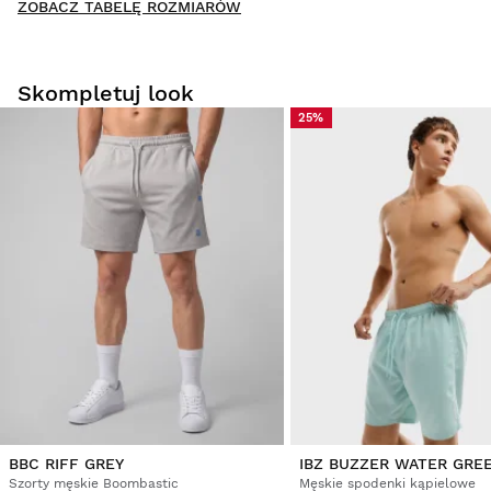
ZOBACZ TABELĘ ROZMIARÓW
Napisz pierwszą recenzję tego produktu
Skompletuj look
25%
Przymierz produkty spokojnie i wygodnie w domu. Na
dokonanie zwrotu masz 30 dni od momentu dostarczenia
zamówienia.
Z poziomu konta użytkownika można łatwo i szybko
zwrócić produkt.
Zwrot pieniędzy na oryginalną metodę płatności
Od
$9.95
BBC RIFF GREY
IBZ BUZZER WATER GRE
Szorty męskie Boombastic
Męskie spodenki kąpielowe