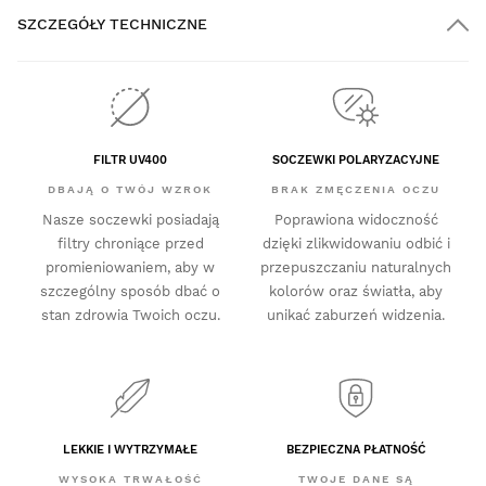
SZCZEGÓŁY TECHNICZNE
FILTR UV400
SOCZEWKI POLARYZACYJNE
DBAJĄ O TWÓJ WZROK
BRAK ZMĘCZENIA OCZU
Nasze soczewki posiadają
Poprawiona widoczność
filtry chroniące przed
dzięki zlikwidowaniu odbić i
promieniowaniem, aby w
przepuszczaniu naturalnych
szczególny sposób dbać o
kolorów oraz światła, aby
stan zdrowia Twoich oczu.
unikać zaburzeń widzenia.
LEKKIE I WYTRZYMAŁE
BEZPIECZNA PŁATNOŚĆ
WYSOKA TRWAŁOŚĆ
TWOJE DANE SĄ