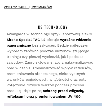
New content loaded
- Nie ma opinii dotyczących tego produktu -
ZOBACZ TABELĘ ROZMIARÓW
Napisz pierwszą recenzję tego produktu
K3 TECHNOLOGY
Awangarda w technologii optyki sportowej. Szkło
Siroko Special TAC 1.2
oferuje
wyraźne widzenie
Przymierz produkty spokojnie i wygodnie w domu. Na
dokonanie zwrotu masz 30 dni od momentu dostarczenia
panoramiczne
bez zakłóceń. Będzie najlepszym
zamówienia.
wyborem zarówno podczas niezobowiązującego
treningu czy pieszej wycieczki, jak i podczas
Z poziomu konta użytkownika można łatwo i szybko
zawodów. Zaprojektowane, aby zmaksymalizować
zwrócić produkt.
pole widzenia, zminimalizować wpływ refleksów,
promieniowania słonecznego, niekorzystnych
Zwrot pieniędzy na oryginalną metodę płatności
Od
$9.95
warunków pogodowych, wilgotności oraz potu.
Połączenie różnych warstw podczas procesu
produkcji daje pełną
ochronę przed wilgocią,
refleksami oraz promieniowaniem UV 400
.