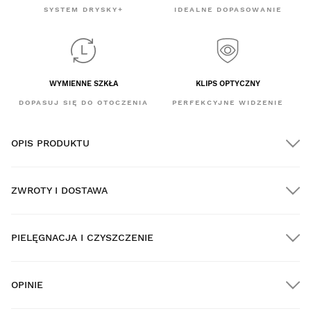
SYSTEM DRYSKY+
IDEALNE DOPASOWANIE
WYMIENNE SZKŁA
KLIPS OPTYCZNY
DOPASUJ SIĘ DO OTOCZENIA
PERFEKCYJNE WIDZENIE
OPIS PRODUKTU
ZWROTY I DOSTAWA
PIELĘGNACJA I CZYSZCZENIE
DARMOWA dostawa na wszystkie zamówienia powyżej
$300.00
OPINIE
Dostawa do domu