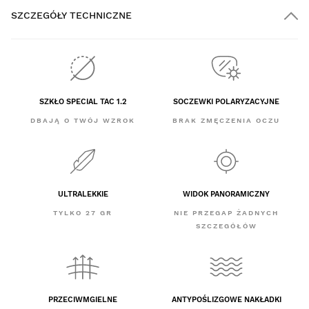
SZCZEGÓŁY TECHNICZNE
SZKŁO SPECIAL TAC 1.2
SOCZEWKI POLARYZACYJNE
DBAJĄ O TWÓJ WZROK
BRAK ZMĘCZENIA OCZU
ULTRALEKKIE
WIDOK PANORAMICZNY
TYLKO 27 GR
NIE PRZEGAP ŻADNYCH
SZCZEGÓŁÓW
PRZECIWMGIELNE
ANTYPOŚLIZGOWE NAKŁADKI