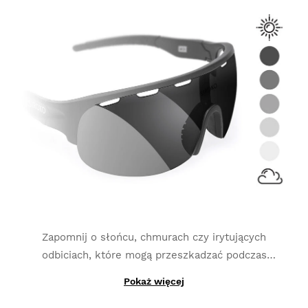
Zapomnij o słońcu, chmurach czy irytujących
odbiciach, które mogą przeszkadzać podczas
wykonywania aktywności fizycznych. Szkła
Pokaż więcej
Dzięki produkcji z materiałów fotochromowych,
fotochromowe
dostosowują się do ciągłych zmian w
które zastąpiły produkcję z tylko jedną warstwą