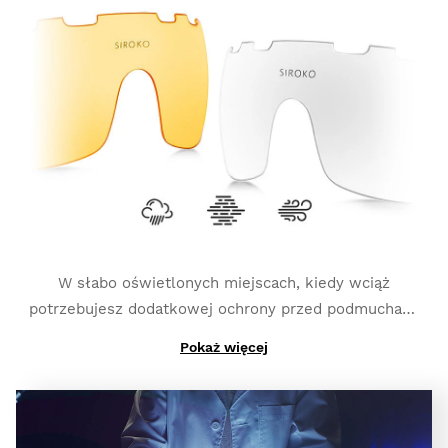
oświetleniu
i są najlepszym opcją do uprawiania
fotochromową, wymienne szkło K3 Photochromic
takich sportów jak MTB, triatlon czy bieganie.
przechodzi z jednej kategorii do drugiej w zaledwie
kilka sekund (w zależności od wybranego przez
Ciebie rodzaju szkieł fotochromowych kategorie
mogą się nieznacznie różnić). Bazuje też na
dodatkowym, spolaryzowanym pokryciu i najwyższej
ochronie UV 400
, co zapewnia Ci większą ochronę
przed odblaskami i refleksami.
W słabo oświetlonych miejscach, kiedy wciąż
potrzebujesz dodatkowej ochrony przed podmuchami
wiatru i uderzeniami:
K3 Clear
.
Pokaż więcej
A jeśli potrzebujesz wysokiego kontrastu do walki z
mgłą:
K3 ClearFog
.