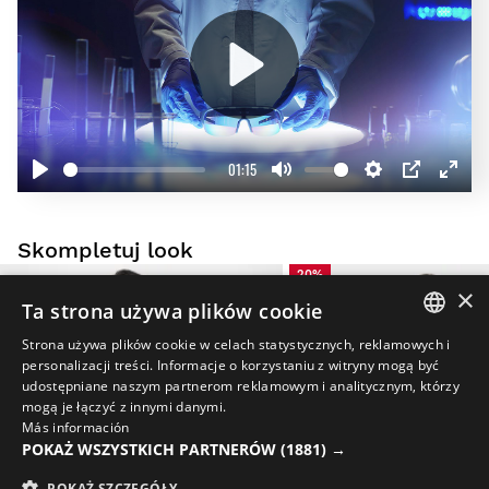
Play
01:15
Play
Mute
Settings
PIP
Enter
fullscr
Skompletuj look
20%
×
Ta strona używa plików cookie
Strona używa plików cookie w celach statystycznych, reklamowych i
SPANISH
personalizacji treści. Informacje o korzystaniu z witryny mogą być
udostępniane naszym partnerom reklamowym i analitycznym, którzy
ENGLISH
mogą je łączyć z innymi danymi.
Más información
GREEK
POKAŻ WSZYSTKICH PARTNERÓW
(1881) →
DANISH
POKAŻ SZCZEGÓŁY