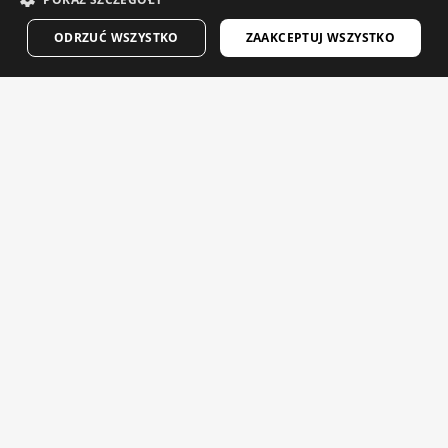
GERMAN
ODRZUĆ WSZYSTKO
ZAAKCEPTUJ WSZYSTKO
FINNISH
FRENCH
V1 BLAAST
CORE LOOKOUT
DUTCH
Męska wiatroszczelna kamizelka rowerowa
POLISH
$84.95
$49.95
$59.95
-20% Final Sale
KOREAN
Wybrane dla Ciebie
NORWEGIAN
CZECH
ITALIAN
PORTUGUESE
SWEDISH
K3S PORTET
CHINESE (SIMPLIFIED)
Okulary rowerowe
Rowerowe okulary fotochro
$104.95
$84.95
JAPANESE