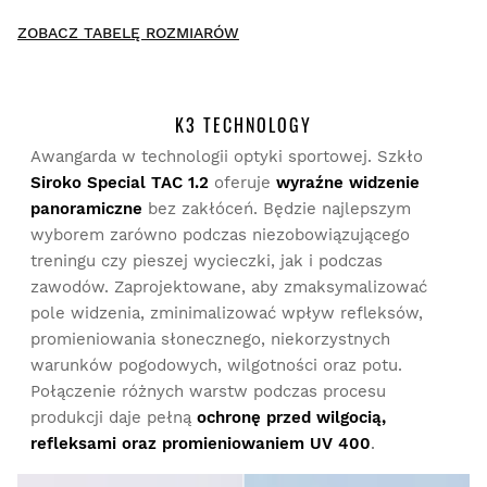
New content loaded
- Nie ma opinii dotyczących tego produktu -
ZOBACZ TABELĘ ROZMIARÓW
Napisz pierwszą recenzję tego produktu
K3 TECHNOLOGY
Awangarda w technologii optyki sportowej. Szkło
Siroko Special TAC 1.2
oferuje
wyraźne widzenie
Przymierz produkty spokojnie i wygodnie w domu. Na
dokonanie zwrotu masz 30 dni od momentu dostarczenia
panoramiczne
bez zakłóceń. Będzie najlepszym
zamówienia.
wyborem zarówno podczas niezobowiązującego
treningu czy pieszej wycieczki, jak i podczas
Z poziomu konta użytkownika można łatwo i szybko
zawodów. Zaprojektowane, aby zmaksymalizować
zwrócić produkt.
pole widzenia, zminimalizować wpływ refleksów,
promieniowania słonecznego, niekorzystnych
Zwrot pieniędzy na oryginalną metodę płatności
Od
$9.95
warunków pogodowych, wilgotności oraz potu.
Połączenie różnych warstw podczas procesu
produkcji daje pełną
ochronę przed wilgocią,
refleksami oraz promieniowaniem UV 400
.