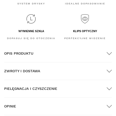
SYSTEM DRYSKY
IDEALNE DOPASOWANIE
WYMIENNE SZKŁA
KLIPS OPTYCZNY
DOPASUJ SIĘ DO OTOCZENIA
PERFEKCYJNE WIDZENIE
OPIS PRODUKTU
ZWROTY I DOSTAWA
PIELĘGNACJA I CZYSZCZENIE
DARMOWA dostawa na wszystkie zamówienia powyżej
$300.00
OPINIE
Dostawa do domu