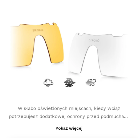
które zastąpiły produkcję z tylko jedną warstwą
oświetleniu
i są najlepszym opcją do uprawiania
fotochromową, wymienne szkło K3s Photochromic
takich sportów jak MTB, triatlon czy bieganie.
przechodzi z jednej kategorii do drugiej w zaledwie
kilka sekund (w zależności od wybranego przez
Ciebie rodzaju szkieł fotochromowych kategorie
mogą się nieznacznie różnić). Bazuje też na
dodatkowym, spolaryzowanym pokryciu i najwyższej
ochronie UV 400
, co zapewnia Ci większą ochronę
przed odblaskami i refleksami.
W słabo oświetlonych miejscach, kiedy wciąż
potrzebujesz dodatkowej ochrony przed podmuchami
wiatru i uderzeniami:
K3s Clear
.
Pokaż więcej
A jeśli potrzebujesz wysokiego kontrastu do walki z
mgłą:
K3s ClearFog
.