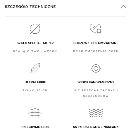
SZCZEGÓŁY TECHNICZNE
SZKŁO SPECIAL TAC 1.2
SOCZEWKI POLARYZACYJNE
DBAJĄ O TWÓJ WZROK
BRAK ZMĘCZENIA OCZU
ULTRALEKKIE
WIDOK PANORAMICZNY
TYLKO 26 GR
NIE PRZEGAP ŻADNYCH
SZCZEGÓŁÓW
PRZECIWMGIELNE
ANTYPOŚLIZGOWE NAKŁADKI