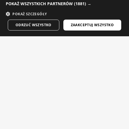
POKAŻ WSZYSTKICH PARTNERÓW
(1881) →
DANISH
POKAŻ SZCZEGÓŁY
GERMAN
ODRZUĆ WSZYSTKO
ZAAKCEPTUJ WSZYSTKO
FINNISH
FRENCH
DUTCH
V1 BLAAST
CORE LOOKOUT
POLISH
Męska wiatroszczelna kamizelka rowerowa
$84.95
$49.95
KOREAN
$59.95
-20%
NORWEGIAN
Wybrane dla Ciebie
CZECH
ITALIAN
PORTUGUESE
SWEDISH
CHINESE (SIMPLIFIED)