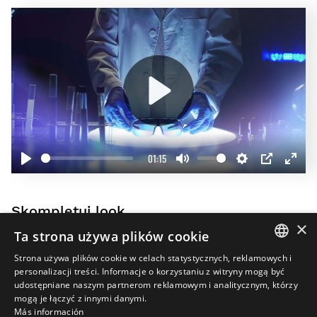
Play
01:15
Play
Mute
Settings
PIP
Enter
fullscr
Skompletuj look
×
20%
Ta strona używa plików cookie
Strona używa plików cookie w celach statystycznych, reklamowych i
SPANISH
personalizacji treści. Informacje o korzystaniu z witryny mogą być
udostępniane naszym partnerom reklamowym i analitycznym, którzy
ENGLISH
mogą je łączyć z innymi danymi.
Más información
GREEK