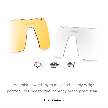
które zastąpiły produkcję z tylko jedną warstwą
oświetleniu
i są najlepszym opcją do uprawiania
fotochromową, wymienne szkło K3s Photochromic
takich sportów jak MTB, triatlon czy bieganie.
przechodzi z jednej kategorii do drugiej w zaledwie
kilka sekund (w zależności od wybranego przez
Ciebie rodzaju szkieł fotochromowych kategorie
mogą się nieznacznie różnić). Bazuje też na
dodatkowym, spolaryzowanym pokryciu i najwyższej
ochronie UV 400
, co zapewnia Ci większą ochronę
przed odblaskami i refleksami.
W słabo oświetlonych miejscach, kiedy wciąż
potrzebujesz dodatkowej ochrony przed podmuchami
wiatru i uderzeniami:
K3s Clear
.
Pokaż więcej
A jeśli potrzebujesz wysokiego kontrastu do walki z
mgłą:
K3s ClearFog
.