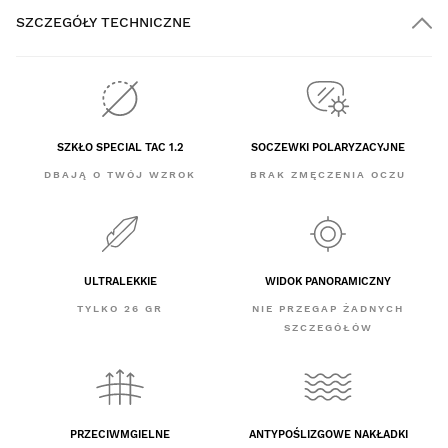
SZCZEGÓŁY TECHNICZNE
SZKŁO SPECIAL TAC 1.2
SOCZEWKI POLARYZACYJNE
DBAJĄ O TWÓJ WZROK
BRAK ZMĘCZENIA OCZU
ULTRALEKKIE
WIDOK PANORAMICZNY
TYLKO 26 GR
NIE PRZEGAP ŻADNYCH
SZCZEGÓŁÓW
PRZECIWMGIELNE
ANTYPOŚLIZGOWE NAKŁADKI