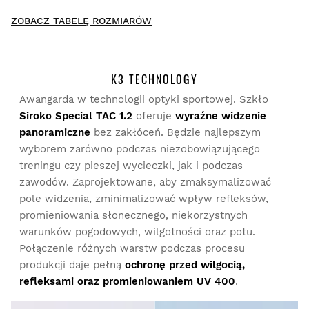
New content loaded
- Nie ma opinii dotyczących tego produktu -
ZOBACZ TABELĘ ROZMIARÓW
Napisz pierwszą recenzję tego produktu
K3 TECHNOLOGY
Awangarda w technologii optyki sportowej. Szkło
Siroko Special TAC 1.2
oferuje
wyraźne widzenie
Przymierz produkty spokojnie i wygodnie w domu. Na
dokonanie zwrotu masz 30 dni od momentu dostarczenia
panoramiczne
bez zakłóceń. Będzie najlepszym
zamówienia.
wyborem zarówno podczas niezobowiązującego
treningu czy pieszej wycieczki, jak i podczas
Z poziomu konta użytkownika można łatwo i szybko
zawodów. Zaprojektowane, aby zmaksymalizować
zwrócić produkt.
pole widzenia, zminimalizować wpływ refleksów,
promieniowania słonecznego, niekorzystnych
Zwrot pieniędzy na oryginalną metodę płatności
Od
$9.95
warunków pogodowych, wilgotności oraz potu.
Połączenie różnych warstw podczas procesu
produkcji daje pełną
ochronę przed wilgocią,
refleksami oraz promieniowaniem UV 400
.