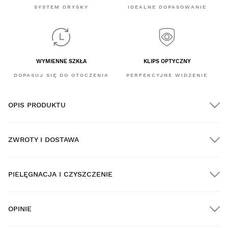
SYSTEM DRYSKY
IDEALNE DOPASOWANIE
WYMIENNE SZKŁA
KLIPS OPTYCZNY
DOPASUJ SIĘ DO OTOCZENIA
PERFEKCYJNE WIDZENIE
OPIS PRODUKTU
ZWROTY I DOSTAWA
PIELĘGNACJA I CZYSZCZENIE
DARMOWA dostawa na wszystkie zamówienia powyżej
$300.00
OPINIE
Dostawa do domu