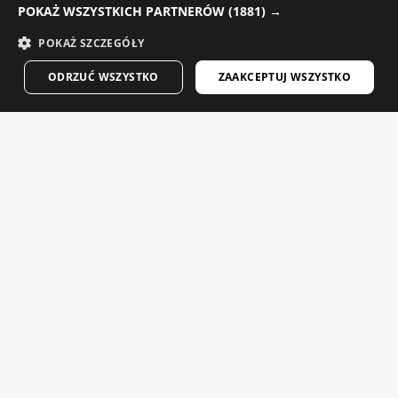
POKAŻ WSZYSTKICH PARTNERÓW
(1881) →
DANISH
POKAŻ SZCZEGÓŁY
GERMAN
ODRZUĆ WSZYSTKO
ZAAKCEPTUJ WSZYSTKO
FINNISH
FRENCH
DUTCH
V1 BLAAST
CORE LOOKOUT
POLISH
Męska wiatroszczelna kamizelka rowerowa
$84.95
$49.95
KOREAN
$59.95
-20% Final Sale
NORWEGIAN
Wybrane dla Ciebie
CZECH
ITALIAN
PORTUGUESE
SWEDISH
CHINESE (SIMPLIFIED)