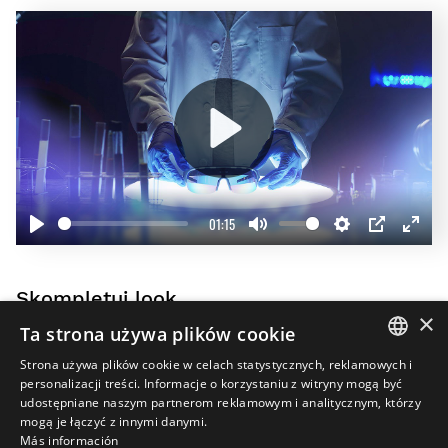
Play
01:15
Play
Mute
Settings
PIP
Enter
fullscr
Skompletuj look
×
20%
Ta strona używa plików cookie
Strona używa plików cookie w celach statystycznych, reklamowych i
SPANISH
personalizacji treści. Informacje o korzystaniu z witryny mogą być
udostępniane naszym partnerom reklamowym i analitycznym, którzy
ENGLISH
mogą je łączyć z innymi danymi.
Más información
GREEK