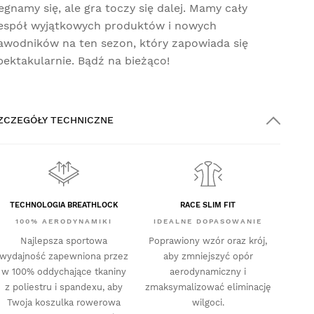
egnamy się, ale gra toczy się dalej. Mamy cały
espół wyjątkowych produktów i nowych
awodników na ten sezon, który zapowiada się
pektakularnie. Bądź na bieżąco!
ZCZEGÓŁY TECHNICZNE
TECHNOLOGIA BREATHLOCK
RACE SLIM FIT
100% AERODYNAMIKI
IDEALNE DOPASOWANIE
Najlepsza sportowa
Poprawiony wzór oraz krój,
wydajność zapewniona przez
aby zmniejszyć opór
w 100% oddychające tkaniny
aerodynamiczny i
z poliestru i spandexu, aby
zmaksymalizować eliminację
Twoja koszulka rowerowa
wilgoci.