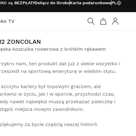
OKO są
BEZPŁATNE
Dołącz do Siroko
Karta podarunkowa
PL
oko TV
Zaloguj si
M2 ZONCOLAN
ęska koszulka rowerowa z krótkim rękawem
rzykro nam, ten produkt dał już z siebie wszystko i
rzeszedł na sportową emeryturę w wielkim stylu.
 szczytu kariery był topowym graczem, ale
arówno w życiu, jak i w sporcie, przychodzi czas,
iedy nawet najwięksi muszą przekazać pałeczkę i
stąpić miejsca nowym zawodnikom.
ziękujemy za bycie częścią naszej historii.