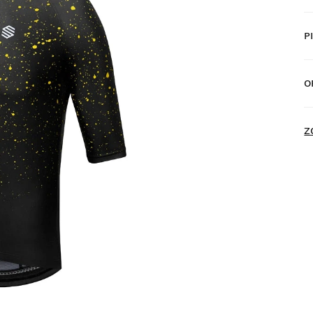
P
D
p
O
D
N
Z
P
d
z
Z
z