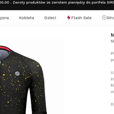
00 . Zwroty produktów ze zwrotem pieniędzy do portfela SIR
yzna
Kobieta
Dzieci
Flash Sale
Sir
nej
M
P
p
U
z
k
u
D