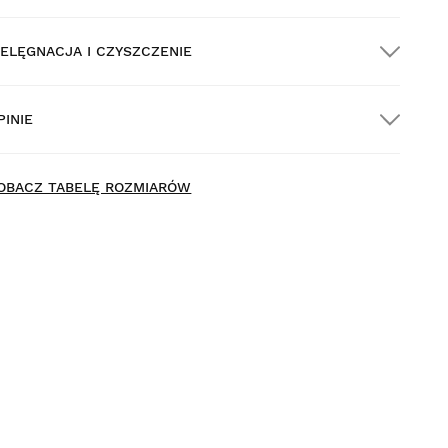
IELĘGNACJA I CZYSZCZENIE
ARMOWA dostawa na wszystkie zamówienia
owyżej $300.00
PINIE
ostawa do domu
ew content loaded
- Nie ma opinii dotyczących tego produktu -
OBACZ TABELĘ ROZMIARÓW
Napisz pierwszą recenzję tego produktu
rzymierz produkty spokojnie i wygodnie w domu. Na
okonanie zwrotu masz 30 dni od momentu dostarczenia
amówienia.
 poziomu konta użytkownika można łatwo i szybko
wrócić produkt.