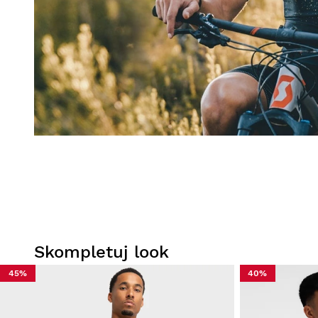
Skompletuj look
45%
40%