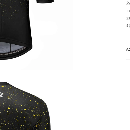
Ż
z
z
s
S