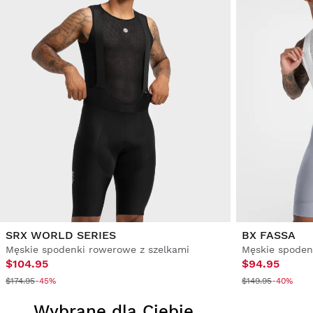
SRX WORLD SERIES
BX FASSA
Męskie spodenki rowerowe z szelkami
Męskie spoden
$104.95
$94.95
$174.95
-45%
$149.95
-40%
Wybrane dla Ciebie