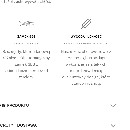
dłużej zachowywała chłód.
ZAMEK SBS
WYGODA I LEKKOŚĆ
ZERO TARCIA
EKSKLUZYWNY WYGLĄD
Szczegóły, które stanowią
Nasze koszulki rowerowe z
różnicę. Półautomatyczny
technologią ProAdapt
zamek SBS z
wykonane są z lekkich
zabezpieczeniem przed
materiałów i mają
tarciem.
ekskluzywny design, który
stanowi różnicę.
PIS PRODUKTU
WROTY I DOSTAWA