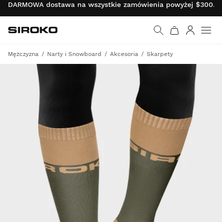
DARMOWA dostawa na wszystkie zamówienia powyżej $300.00 
Siroko.com
Wróć do strony główn
Zaloguj s
Mężczyzna
Narty i Snowboard
Akcesoria
Skarpety