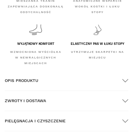
MIESZANKA TKANIN
ANATOMICZNE WSPARCIE
ZAPEWNIAJĄCA DOSKONAŁĄ
WOKÓŁ KOSTKI I ŁUKU
ODDYCHALNOŚĆ
STOPY
WYJĄTKOWY KOMFORT
ELASTYCZNY PAS W ŁUKU STOPY
WZMOCNIONA WYŚCIÓŁKA
UTRZYMUJE SKARPETKI NA
W NEWRALGICZNYCH
MIEJSCU
MIEJSCACH
OPIS PRODUKTU
ZWROTY I DOSTAWA
PIELĘGNACJA I CZYSZCZENIE
DARMOWA dostawa na wszystkie zamówienia powyżej