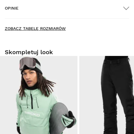
$300.00
OPINIE
Dostawa do domu
New content loaded
- Nie ma opinii dotyczących tego produktu -
ZOBACZ TABELĘ ROZMIARÓW
Napisz pierwszą recenzję tego produktu
Skompletuj look
Ze względów higienicznych, możemy zaakceptować
wymianę lub zwrot tego produktu pod warunkiem, że
nie
był on używany, a oryginalne opakowanie jest nienaruszone
.