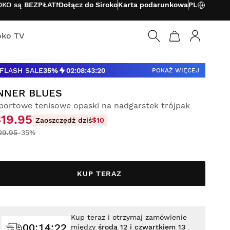
ROKO są
BEZPŁATNE
Dołącz do Siroko
Karta podarunkowa
PL
oko TV
Zaloguj si
FLASH SALE
35%
02
:
08
:
43
:
19
POKAŻ WIĘCEJ
NNER BLUES
portowe tenisowe opaski na nadgarstek trójpak
$19.95
Zaoszczędź dziś
$10
29.95
-35%
KUP TERAZ
Kup teraz i otrzymaj zamówienie
00
:
14
:
20
między
środą 12 i czwartkiem 13