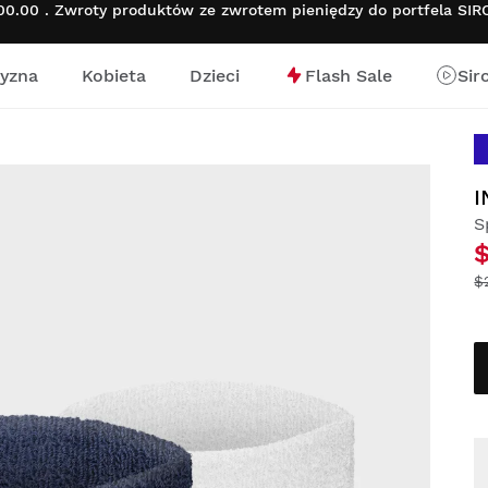
.00 . Zwroty produktów ze zwrotem pieniędzy do portfela SI
yzna
Kobieta
Dzieci
Flash Sale
Sir
nej
I
S
$