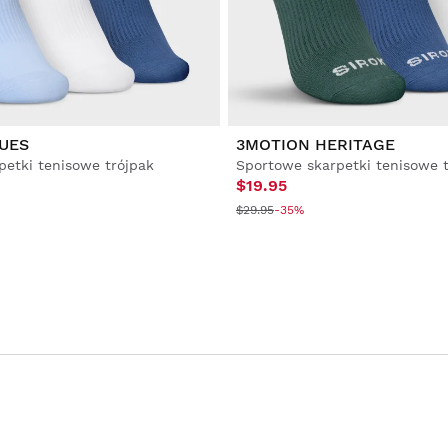
UES
3MOTION HERITAGE
petki tenisowe trójpak
Sportowe skarpetki tenisowe 
$19.95
$29.95
-35%