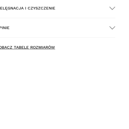
IELĘGNACJA I CZYSZCZENIE
ARMOWA dostawa na wszystkie zamówienia
owyżej $300.00
PINIE
ostawa do domu
ew content loaded
- Nie ma opinii dotyczących tego produktu -
OBACZ TABELĘ ROZMIARÓW
Napisz pierwszą recenzję tego produktu
rzymierz produkty spokojnie i wygodnie w domu. Na
okonanie zwrotu masz 30 dni od momentu dostarczenia
amówienia.
 poziomu konta użytkownika można łatwo i szybko
wrócić produkt.