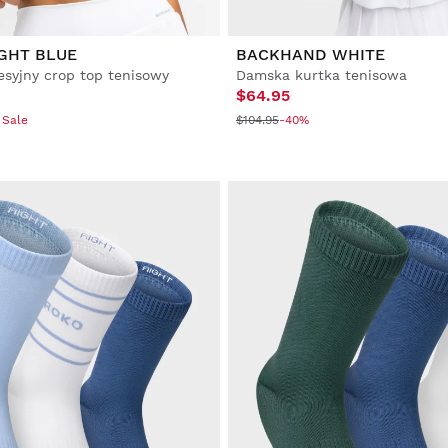
GHT BLUE
BACKHAND WHITE
syjny crop top tenisowy
Damska kurtka tenisowa
$64.95
 Sale
$104.95
-40%