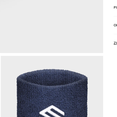
P
D
p
O
D
N
Z
P
d
z
Z
z