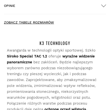
$300.00
OPINIE
Dostawa do domu
New content loaded
4.60
ZOBACZ TABELĘ ROZMIARÓW
Na podstawie 89 opinii
NAPISZ OPINIĘ
K3 TECHNOLOGY
Awangarda w technologii optyki sportowej. Szkło
Szukaj:
Sortuj
Siroko Special TAC 1.2
oferuje
wyraźne widzenie
Przymierz produkty spokojnie i wygodnie w domu. Na
dokonanie zwrotu masz 30 dni od momentu dostarczenia
panoramiczne
bez zakłóceń. Będzie najlepszym
zamówienia.
wyborem zarówno podczas niezobowiązującego
Zweryfikowany klient
treningu czy pieszej wycieczki, jak i podczas
Irfan Susilo
Z poziomu konta użytkownika można łatwo i szybko
zawodów. Zaprojektowane, aby zmaksymalizować
zwrócić produkt.
pole widzenia, zminimalizować wpływ refleksów,
Świetny zamienny obiektyw
promieniowania słonecznego, niekorzystnych
Zwrot pieniędzy na oryginalną metodę płatności
Od
$9.95
warunków pogodowych, wilgotności oraz potu.
1 os. uznaje tę opinię za pomocną
Połączenie różnych warstw podczas procesu
Czy ta opinia była pomocna?
Tak
Zgłoś
Udostępnij
2 lata temu
produkcji daje pełną
ochronę przed wilgocią,