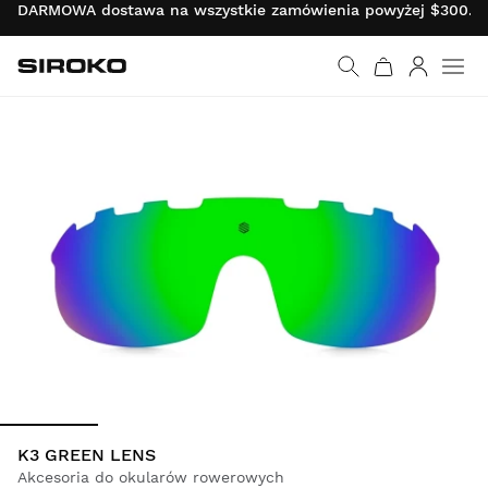
DARMOWA dostawa na wszystkie zamówienia powyżej $300.00 
Siroko.com
Wróć do strony główn
Zaloguj s
K3 GREEN LENS
Akcesoria do okularów rowerowych