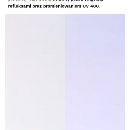
refleksami oraz promieniowaniem UV 400
.
Zweryfikowany klient
Juan Camps Florit
Dobry zamiennik
Czy ta opinia była pomocna?
Tak
Zgłoś
Udostępnij
3 lata temu
Zweryfikowany klient
Robert Walasek
Łatwo sie wymienia jakoś Bardzo dobra
Czy ta opinia była pomocna?
Tak
Zgłoś
Udostępnij
3 lata temu
1
2
3
4
5
6
...
30