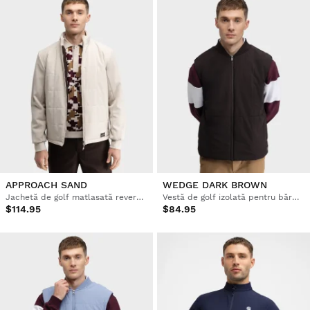
APPROACH SAND
WEDGE DARK BROWN
Jachetă de golf matlasată reversibilă pentru bărbați
Vestă de golf izolată pentru bărbați
$114.95
$84.95