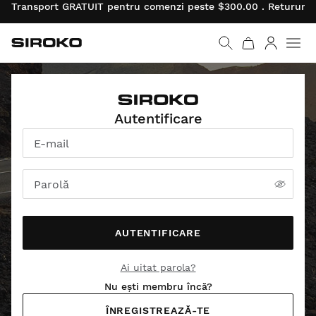
Transport GRATUIT pentru comenzi peste $300.00 . Retururil
Siroko.com
Mergi la pagina princi
Autentifi
Men
Autentificare
E-mail
Parolă
AUTENTIFICARE
Ai uitat parola?
Nu ești membru încă?
ÎNREGISTREAZĂ-TE