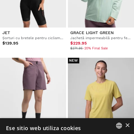
JET
GRACE LIGHT GREEN
Șorturi cu bretele pentru ciclism gravel pentru femei
Jachetă impermeabilă pentru femei, destinată excursiilor cu bicicleta
$139.95
$229.95
$274.95
-20% Final Sale
NEW
×
Ese sitio web utiliza cookies