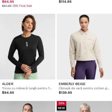
$64.95
$114.95
$94.95
-35% Final Sale
ALDER
EMBERLY BEIGE
Tricou cu mânecă lungă pentru femei cu ciclism pe pietriș
Cămașă de vară pentru ciclism gravel pentru femei
$94.95
$139.95
20%
NEW