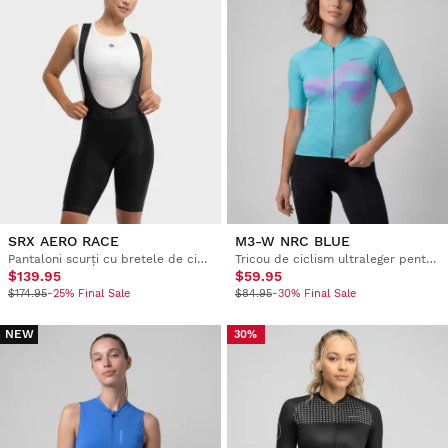
SRX AERO RACE
M3-W NRC BLUE
Pantaloni scurți cu bretele de ciclism pentru femei
Tricou de ciclism ultraleger pentru femei
$139.95
$59.95
$174.95
-25% Final Sale
$84.95
-30% Final Sale
NEW
30%