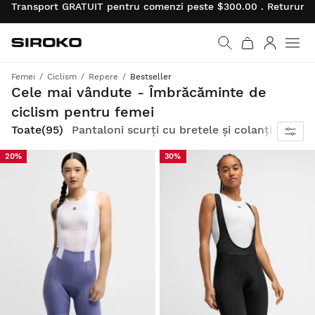
Transport GRATUIT pentru comenzi peste $300.00 . Retururile
Siroko.com
Mergi la pagina princi
Autentifi
Men
Femei
Ciclism
Repere
Bestseller
Echipează-te complet cu cele mai bine vândute produse de ciclism pentru a aduce stil și confort în toate ieșirile tale
Cele mai vândute - Îmbrăcăminte de
ciclism pentru femei
Toate
(95)
Pantaloni scurți cu bretele și colanți
Jerseu
20%
30%