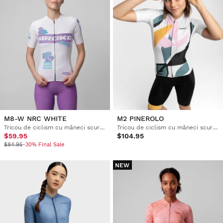
M8-W NRC WHITE
M2 PINEROLO
Tricou de ciclism cu mâneci scurte din plasă pentru femei
Tricou de ciclism cu mâneci scurte pentru femei
$59.95
$104.95
$84.95
-30% Final Sale
NEW