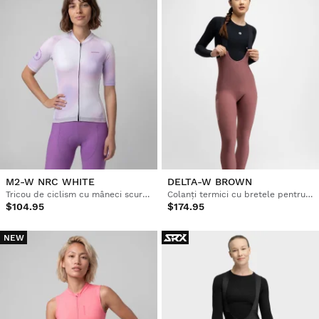
M2-W NRC WHITE
DELTA-W BROWN
Tricou de ciclism cu mâneci scurte pentru femei
Colanți termici cu bretele pentru ciclism pe pietriș pentru femei
$104.95
$174.95
NEW