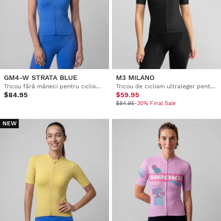
GM4-W STRATA BLUE
M3 MILANO
Tricou fără mâneci pentru ciclism pe pietriș pentru femei
Tricou de ciclism ultraleger pentru femei
$84.95
$59.95
$84.95
-30% Final Sale
NEW