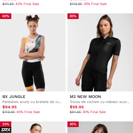
$114.95
-40% Final Sale
$149.95
-35% Final Sale
40%
30%
BX JUNGLE
M2 NEW MOON
Pantaloni scurți cu bretele de ciclism pentru femei
Tricou de ciclism cu mâneci scurte pentru femei
$94.95
$59.95
$149.95
-40% Final Sale
$84.95
-30% Final Sale
25%
30%