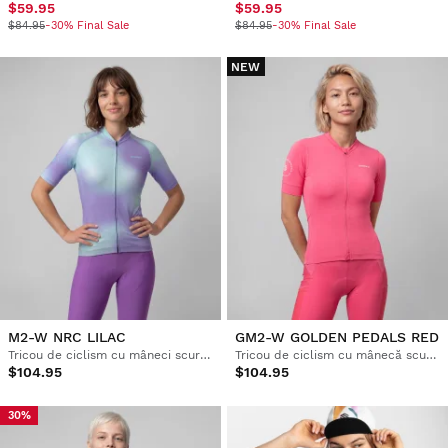
$59.95
$59.95
$84.95
-30% Final Sale
$84.95
-30% Final Sale
NEW
M2-W NRC LILAC
GM2-W GOLDEN PEDALS RED
Tricou de ciclism cu mâneci scurte pentru femei
Tricou de ciclism cu mânecă scurtă pentru femei
$104.95
$104.95
30%