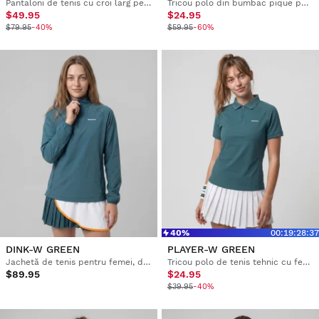
Pantaloni de tenis cu croi larg pentru femei
Tricou polo din bumbac pique pentru femei
$49.95
$24.95
$79.95
-40%
$59.95
-60%
40%
00
:
19
:
28
:
36
DINK-W GREEN
PLAYER-W GREEN
Jachetă de tenis pentru femei, de încălzire
Tricou polo de tenis tehnic cu fermoar pe jumătate pentru femei
$89.95
$24.95
$39.95
-40%