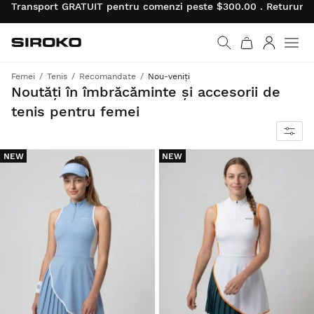
Transport GRATUIT pentru comenzi peste $300.00 . Retururil
Siroko.com
Mergi la pagina princi
Autentifi
Men
Femei
Tenis
Recomandate
Nou-veniți
Descoperă cea mai recentă colecție de tenis pentru a te antrena și a concura la maximum.
Noutăți în îmbrăcăminte și accesorii de
tenis pentru femei
NEW
NEW