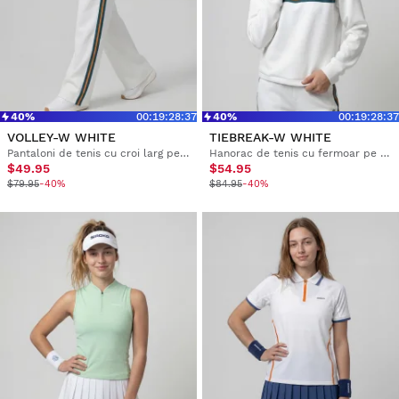
40%
00
:
19
:
28
:
36
40%
00
:
19
:
28
:
36
VOLLEY-W WHITE
TIEBREAK-W WHITE
Pantaloni de tenis cu croi larg pentru femei
Hanorac de tenis cu fermoar pe jumătate pentru femei
$49.95
$54.95
$79.95
-40%
$84.95
-40%