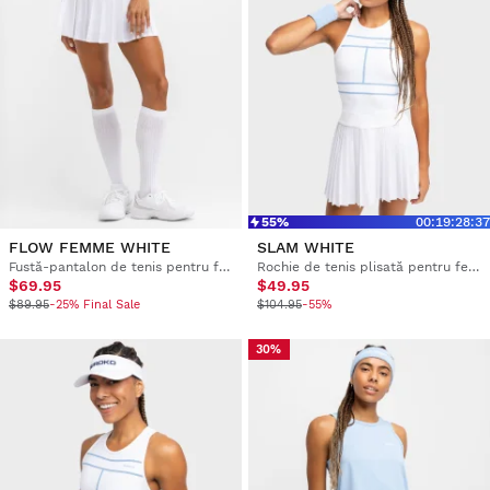
55%
00
:
19
:
28
:
36
FLOW FEMME WHITE
SLAM WHITE
Fustă-pantalon de tenis pentru femei, cu talie înaltă
Rochie de tenis plisată pentru femei
$69.95
$49.95
$89.95
-25% Final Sale
$104.95
-55%
30%