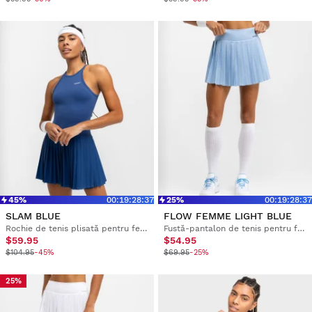
45%
00
:
19
:
28
:
36
25%
00
:
19
:
28
:
36
SLAM BLUE
FLOW FEMME LIGHT BLUE
Rochie de tenis plisată pentru femei
Fustă-pantalon de tenis pentru femei, cu talie înaltă
$59.95
$54.95
$104.95
-45%
$69.95
-25%
25%