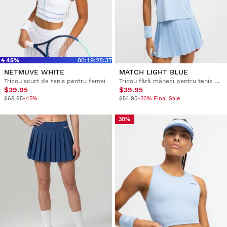
45%
00
:
19
:
28
:
36
NETMUVE WHITE
MATCH LIGHT BLUE
Tricou scurt de tenis pentru femei
Tricou fără mâneci pentru tenis pentru femei
$39.95
$39.95
$69.95
-45%
$54.95
-30% Final Sale
30%