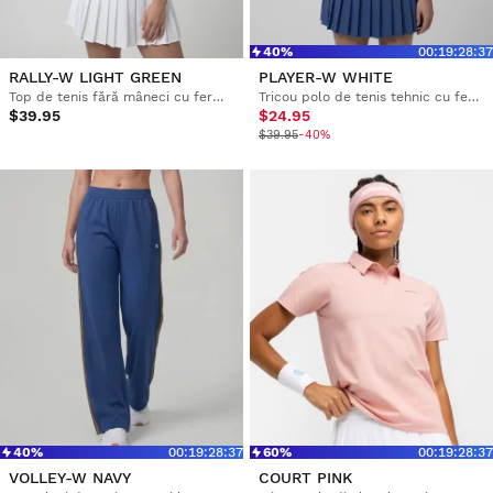
40%
00
:
19
:
28
:
36
RALLY-W LIGHT GREEN
PLAYER-W WHITE
Top de tenis fără mâneci cu fermoar pe jumătate pentru femei
Tricou polo de tenis tehnic cu fermoar pe jumătate pentru femei
$39.95
$24.95
$39.95
-40%
40%
00
:
19
:
28
:
36
60%
00
:
19
:
28
:
36
VOLLEY-W NAVY
COURT PINK