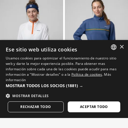
×
Ese sitio web utiliza cookies
Usamos cookies para optimizar el funcionamiento de nuestro sitio
SPANISH
web y darte la mejor experiencia posible. Para obtener mas
información sobre cada una de las cookies puede acudir para mas
ENGLISH
información a "Mostrar detalles" o a la
Política de cookies
.
Más
DINK-W WHITE
TIEBREAK-W NAVY
información
Jachetă de tenis pentru femei, de încălzire
Hanorac de tenis cu fermoar pe jumătate pentru femei
GREEK
MOSTRAR TODOS LOS SOCIOS
(1881) →
$89.95
$104.95
DANISH
MOSTRAR DETALLES
GERMAN
RECHAZAR TODO
ACEPTAR TODO
FINNISH
FRENCH