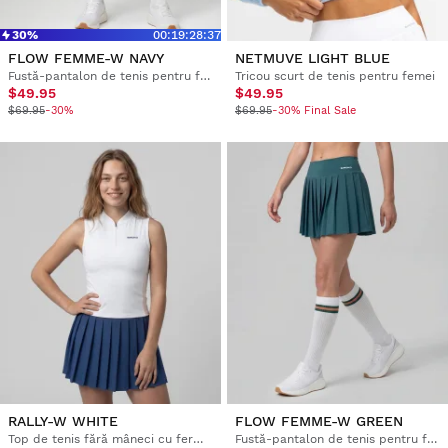
30%
00
:
19
:
28
:
36
FLOW FEMME-W NAVY
NETMUVE LIGHT BLUE
Fustă-pantalon de tenis pentru femei, cu talie înaltă
Tricou scurt de tenis pentru femei
$49.95
$49.95
$69.95
-30%
$69.95
-30% Final Sale
RALLY-W WHITE
FLOW FEMME-W GREEN
Top de tenis fără mâneci cu fermoar pe jumătate pentru femei
Fustă-pantalon de tenis pentru femei, cu talie înaltă