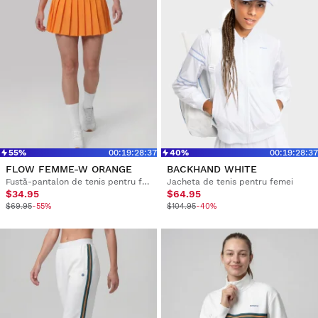
55%
00
:
19
:
28
:
36
40%
00
:
19
:
28
:
36
FLOW FEMME-W ORANGE
BACKHAND WHITE
Fustă-pantalon de tenis pentru femei, cu talie înaltă
Jacheta de tenis pentru femei
$34.95
$64.95
$69.95
-55%
$104.95
-40%