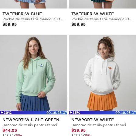
TWEENER-W BLUE
TWEENER-W WHITE
Rochie de tenis fără mâneci cu fermoar pe jumătate pentru femei
Rochie de tenis fără mâneci cu fermoar pe jumătate pentru femei
$59.95
$59.95
30%
00
:
19
:
28
:
36
35%
00
:
19
:
28
:
36
NEWPORT-W LIGHT GREEN
NEWPORT-W WHITE
Hanorac de tenis pentru femei
Hanorac de tenis pentru femei
$44.95
$39.95
$59.95
-30%
$59.95
-35%