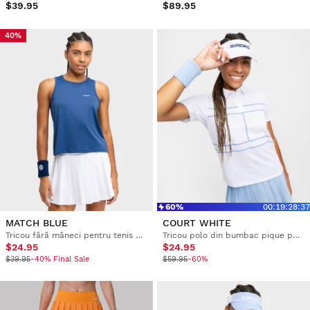
$39.95
$89.95
40%
60%
00
:
19
:
28
:
36
MATCH BLUE
COURT WHITE
Tricou fără mâneci pentru tenis pentru femei
Tricou polo din bumbac pique pentru femei
$24.95
$24.95
$39.95
-40% Final Sale
$59.95
-60%