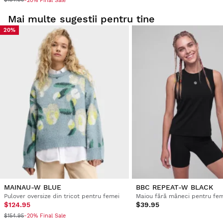
-20% Final Sale
Mai multe sugestii pentru tine
20%
MAINAU-W BLUE
BBC REPEAT-W BLACK
Pulover oversize din tricot pentru femei
$124.95
$39.95
$154.95
-20% Final Sale