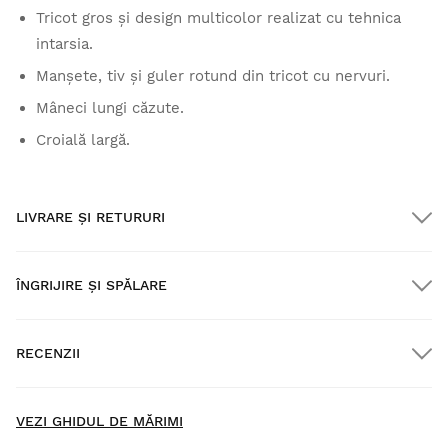
Tricot gros și design multicolor realizat cu tehnica
intarsia.
Manșete, tiv și guler rotund din tricot cu nervuri.
Mâneci lungi căzute.
Croială largă.
LIVRARE ȘI RETURURI
ÎNGRIJIRE ȘI SPĂLARE
Transport GRATUIT pentru comenzi peste $300.00
RECENZII
Livrare la domiciliu
GRATUIT
la comenzi de peste $300.00
New content loaded
- Nu s-au colectat încă recenzii pentru acest produs. -
VEZI GHIDUL DE MĂRIMI
Fii primul care scrie o recenzie