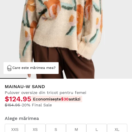
Care este mărimea mea?
MAINAU-W SAND
Pulover oversize din tricot pentru femei
$124.95
Economisește
$30
astăzi
$154.95
-20% Final Sale
Alege mărimea
XXS
XS
S
M
L
XL