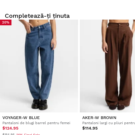
Completează-ți ținuta
20%
Probează produsele noastre confortabil acasă. Ai la
dispoziție 30 zile de la data livrării pentru a efectua un
retur.
Din contul tău de utilizator, poți returna ușor și rapid un
produs din comanda ta.
Afișează rambursarea pe metoda de plată
De la $9.95
originală
VOYAGER-W BLUE
AKER-W BROWN
Pantaloni de blugi barrel pentru femei
Pantaloni largi cu pliuri pent
$124.95
$114.95
$154.95