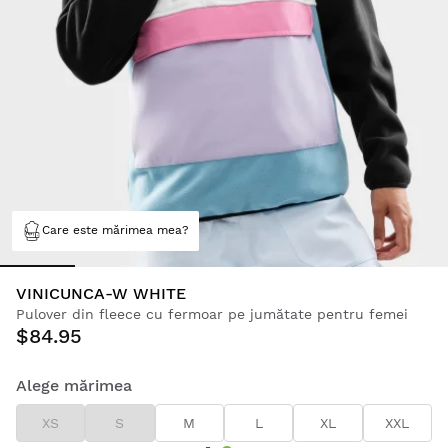
Care este mărimea mea?
VINICUNCA-W WHITE
Pulover din fleece cu fermoar pe jumătate pentru femei
$84.95
Alege mărimea
XS
S
M
L
XL
XXL