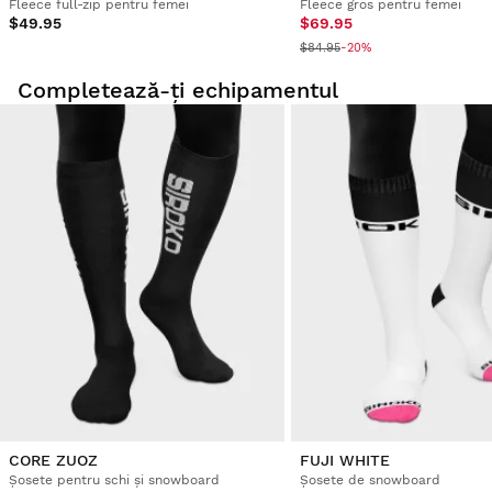
Fleece full-zip pentru femei
Fleece gros pentru femei
$49.95
$69.95
$84.95
-20%
Completează-ți echipamentul
CORE ZUOZ
FUJI WHITE
Șosete pentru schi și snowboard
Șosete de snowboard