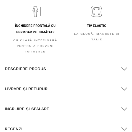
ÎNCHIDERE FRONTALĂ CU
TIV ELASTIC
FERMOAR PE JUMĂTATE
LA GLUGĂ, MANȘETE ȘI
TALIE
CU CLAPĂ INTERIOARĂ
PENTRU A PREVENI
IRITAȚIILE
DESCRIERE PRODUS
LIVRARE ȘI RETURURI
ÎNGRIJIRE ȘI SPĂLARE
Transport GRATUIT pentru comenzi peste $300.00
RECENZII
Livrare la domiciliu
GRATUIT
la comenzi de peste $300.00