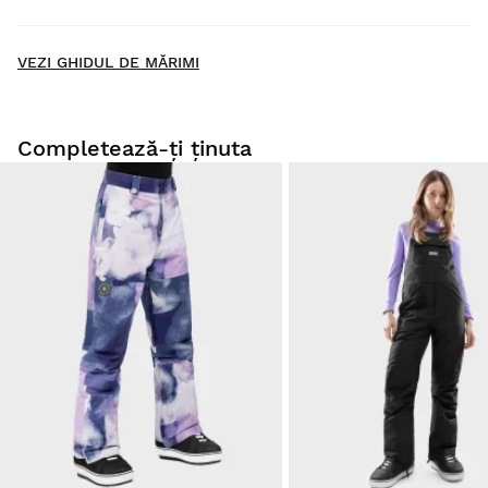
New content loaded
- Nu s-au colectat încă recenzii pentru acest produs. -
VEZI GHIDUL DE MĂRIMI
Fii primul care scrie o recenzie
Completează-ți ținuta
Probează produsele noastre confortabil acasă. Ai la
dispoziție 30 zile de la data livrării pentru a efectua un
retur.
Din contul tău de utilizator, poți returna ușor și rapid un
produs din comanda ta.
Afișează rambursarea pe metoda de plată
De la $9.95
originală