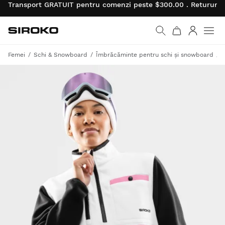
Transport GRATUIT pentru comenzi peste $300.00 . Retururil
Siroko.com
Mergi la pagina princi
Autentifi
Men
Femei
Schi & Snowboard
Îmbrăcăminte pentru schi și snowboard