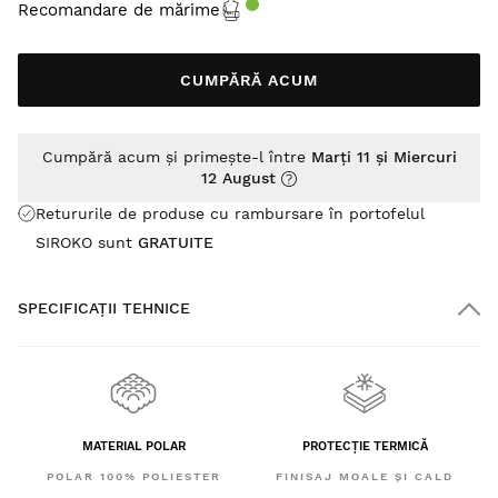
Recomandare de mărime
CUMPĂRĂ ACUM
Cumpără acum și primește-l între
Marți 11 și Miercuri
12 August
Retururile de produse cu rambursare în portofelul
SIROKO sunt
GRATUITE
SPECIFICAȚII TEHNICE
MATERIAL POLAR
PROTECȚIE TERMICĂ
POLAR 100% POLIESTER
FINISAJ MOALE ȘI CALD