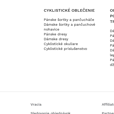
CYKLISTICKÉ OBLEČENIE
O
P
Pánske šortky a pančucháče
T
Dámske šortky a pančuchové
nohavice
Dá
Pánske dresy
Pá
Dámske dresy
Dá
Cyklistické okuliare
Pá
Cyklistické príslušenstvo
Dá
le
Pá
dž
Vracia
Affili
Sledovanie objednávok
Partne