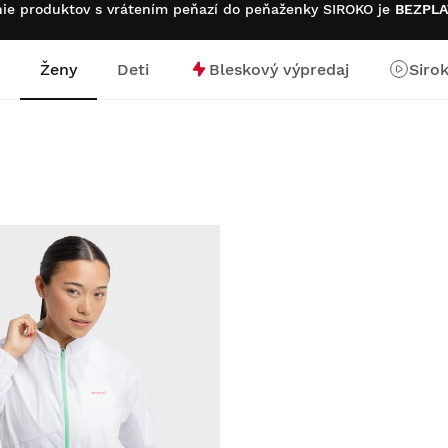
ie produktov s vrátením peňazí do peňaženky SIROKO je
BEZPL
Ženy
Deti
Bleskový výpredaj
Siro
 stránku