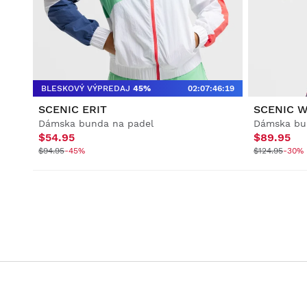
snowboarding
snowboarding
Futbal
Životný štýl
Životný štýl
Futbal
Futbal
BLESKOVÝ VÝPREDAJ
45%
02
:
07
:
46
:
18
Spolupráce
Spolupráce
SCENIC ERIT
SCENIC W
Dámska bunda na padel
Dámska bu
$54.95
$89.95
$94.95
-45%
$124.95
-30% 
Zobraziť všetko Muži
Zobraziť všetko Ženy
Zobraziť všetko Deti