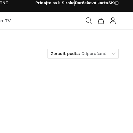
ATNÉ
Pridajte sa k Siroko
Darčeková karta
SK
ko TV
Prihlásiť s
Zoradiť podľa
Zoradiť podľa:
Odporúčané