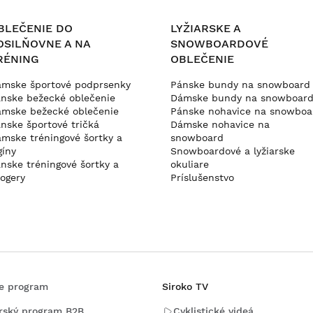
BLEČENIE DO
LYŽIARSKE A
OSILŇOVNE A NA
SNOWBOARDOVÉ
RÉNING
OBLEČENIE
mske športové podprsenky
Pánske bundy na snowboard
nske bežecké oblečenie
Dámske bundy na snowboar
mske bežecké oblečenie
Pánske nohavice na snowboa
nske športové tričká
Dámske nohavice na
mske tréningové šortky a
snowboard
gíny
Snowboardové a lyžiarske
nske tréningové šortky a
okuliare
ogery
Príslušenstvo
ate program
Siroko TV
rský program B2B
Cyklistické videá