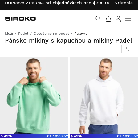
DOPRAVA ZDARMA pri objednávkach nad $300.00 . Vrátenie pr
Siroko.com
Prejsť na domovskú s
Prihlásiť 
Muži
Padel
Oblečenie na padel
Pulóvre
Pohodlie a štýl na kurte aj mimo neho
Pánske mikiny s kapucňou a mikiny Padel
45%
01
:
16
:
06
:
52
45%
01
:
16
:
06
:
52