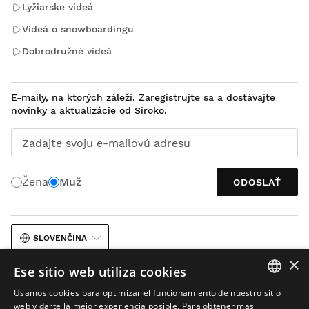
Lyžiarske videá
Videá o snowboardingu
Dobrodružné videá
E-maily, na ktorých záleží. Zaregistrujte sa a dostávajte
novinky a aktualizácie od Siroko.
Zadajte svoju e-mailovú adresu
Žena
Muž
ODOSLAŤ
SLOVENČINA
×
Ese sitio web utiliza cookies
Usamos cookies para optimizar el funcionamiento de nuestro sitio
SPANISH
web y darte la mejor experiencia posible. Para obtener mas