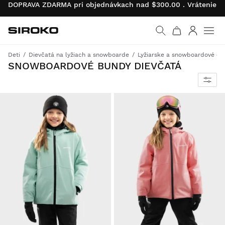
DOPRAVA ZDARMA pri objednávkach nad $300.00 . Vrátenie pr
Siroko.com
Prejsť na domovskú s
Prihlásiť 
Deti
Dievčatá na lyžiach a snowboarde
Lyžiarske a snowboardové ob
SNOWBOARDOVÉ BUNDY DIEVČATÁ