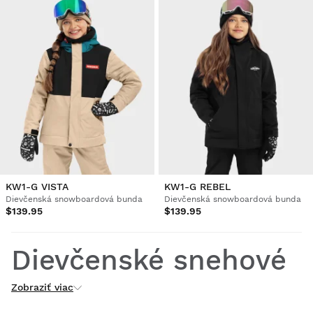
KW1-G VISTA
KW1-G REBEL
Dievčenská snowboardová bunda
Dievčenská snowboardová bunda
$139.95
$139.95
Dievčenské snehové
Zobraziť viac
bundy