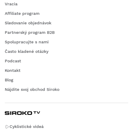
Vracia
viditeľnosti za zhoršených svetelných podmienok. Tieto
bundy sú k dispozícii v rôznych farbách a štýloch a sú
Affiliate program
nielen funkčné, ale aj esteticky príťažlivé, takže si v nich
každé dievča nájde takú, ktorá odráža jej osobnosť.
Sledovanie objednávok
Partnerský program B2B
Spolupracujte s nami
Často kladené otázky
Podcast
Kontakt
Blog
Nájdite svoj obchod Siroko
Cyklistické videá