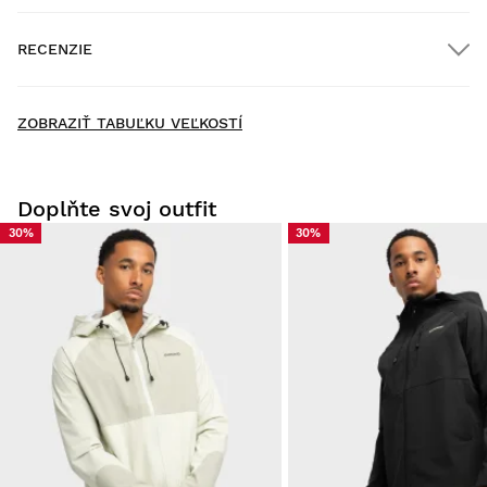
RECENZIE
Doručenie domov
BEZPLATNÉ
pri objednávkach nad
$300.00
New content loaded
- Zatiaľ nie sú žiadne recenzie k tomuto produktu -
ZOBRAZIŤ TABUĽKU VEĽKOSTÍ
Buďte prvý, kto napíše recenziu
Doplňte svoj outfit
30%
30%
Vyskúšajte si naše produkty pohodlne doma. Na vrátenie
tovaru máte 30 dní od dátumu doručenia.
Z vášho používateľského účtu môžete jednoducho a rýchlo
vrátiť produkt z vašej objednávky.
Vráťte peniaze pôvodnou platobnou metódou
Od $9.95