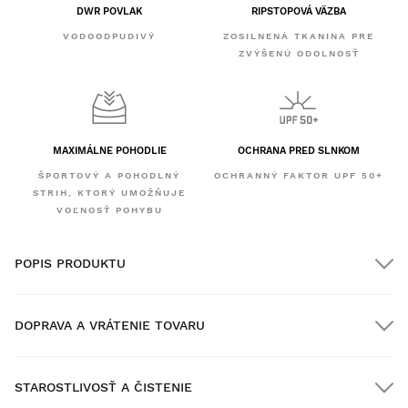
DWR POVLAK
RIPSTOPOVÁ VÄZBA
VODOODPUDIVÝ
ZOSILNENÁ TKANINA PRE
ZVÝŠENÚ ODOLNOSŤ
MAXIMÁLNE POHODLIE
OCHRANA PRED SLNKOM
ŠPORTOVÝ A POHODLNÝ
OCHRANNÝ FAKTOR UPF 50+
STRIH, KTORÝ UMOŽŇUJE
VOĽNOSŤ POHYBU
POPIS PRODUKTU
DOPRAVA A VRÁTENIE TOVARU
STAROSTLIVOSŤ A ČISTENIE
DOPRAVA ZDARMA pri objednávkach nad $300.00