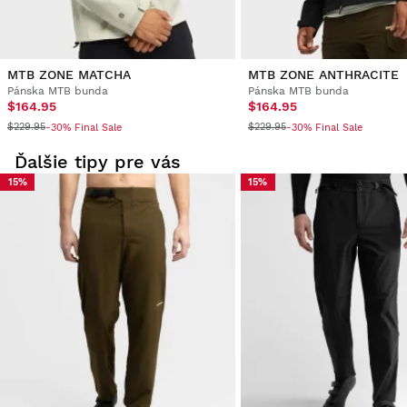
MTB ZONE MATCHA
MTB ZONE ANTHRACITE
Pánska MTB bunda
Pánska MTB bunda
$164.95
$164.95
$229.95
$229.95
-30% Final Sale
-30% Final Sale
Ďalšie tipy pre vás
15%
15%