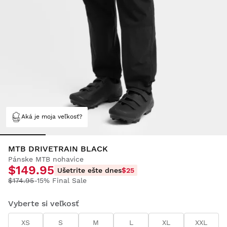
Aká je moja veľkosť?
MTB DRIVETRAIN BLACK
Pánske MTB nohavice
$149.95
Ušetrite ešte dnes
$25
$174.95
-15% Final Sale
Vyberte si veľkosť
XS
S
M
L
XL
XXL