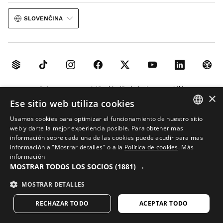
SLOVENČINA
Právne upozornenie
Cookies
Podmienky a pravidlá
×
Ese sitio web utiliza cookies
Umelá inteligencia v obrázkoch
Mapa stránok
Usamos cookies para optimizar el funcionamiento de nuestro sitio
© 2026 Siroko
SPANISH
web y darte la mejor experiencia posible. Para obtener mas
información sobre cada una de las cookies puede acudir para mas
ENGLISH
información a "Mostrar detalles" o a la
Política de cookies
.
Más
información
GREEK
MOSTRAR TODOS LOS SOCIOS
(1881) →
DANISH
MOSTRAR DETALLES
GERMAN
RECHAZAR TODO
ACEPTAR TODO
FINNISH