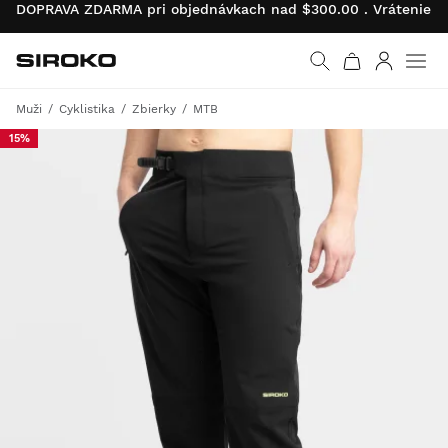
DOPRAVA ZDARMA pri objednávkach nad $300.00 . Vrátenie pr
Siroko.com
Prejsť na domovskú s
Prihlásiť 
Muži
Cyklistika
Zbierky
MTB
15%