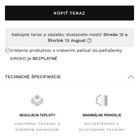
KÚPIŤ TERAZ
Nakúpte teraz a zásielku dostanete medzi
Streda 12 a
Štvrtok 13 August
Vrátenie produktov s vrátením peňazí do peňaženky
SIROKO je
BEZPLATNÉ
TECHNICKÉ ŠPECIFIKÁCIE
REGULÁCIA TEPLOTY
MAXIMÁLNE POHODLIE
VNÚTORNÁ TKANINA S
POLYESTEROVÁ A
ČESANÝM POVRCHOM
ELASTANOVÁ TKANINA