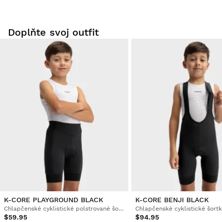
Buďte prvý, kto napíše recenziu
Doplňte svoj outfit
Vyskúšajte si naše produkty pohodlne doma. Na vrátenie
tovaru máte 30 dní od dátumu doručenia.
Z vášho používateľského účtu môžete jednoducho a rýchlo
vrátiť produkt z vašej objednávky.
Vráťte peniaze pôvodnou platobnou metódou
Od $9.95
K-CORE PLAYGROUND BLACK
K-CORE BENJI BLACK
Chlapčenské cyklistické polstrované šortky
$59.95
$94.95