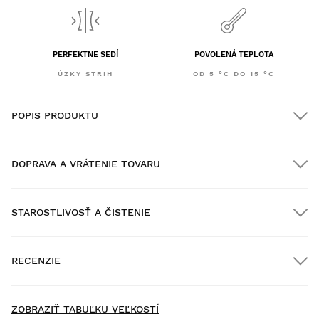
PERFEKTNE SEDÍ
POVOLENÁ TEPLOTA
ÚZKY STRIH
OD 5 °C DO 15 °C
POPIS PRODUKTU
DOPRAVA A VRÁTENIE TOVARU
STAROSTLIVOSŤ A ČISTENIE
DOPRAVA ZDARMA pri objednávkach nad $300.00
RECENZIE
Doručenie domov
BEZPLATNÉ
pri objednávkach nad
$300.00
New content loaded
- Zatiaľ nie sú žiadne recenzie k tomuto produktu -
ZOBRAZIŤ TABUĽKU VEĽKOSTÍ