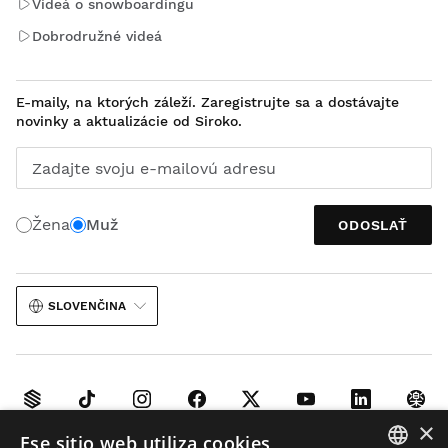
Videá o snowboardingu
Dobrodružné videá
E-maily, na ktorých záleží. Zaregistrujte sa a dostávajte
novinky a aktualizácie od Siroko.
Zadajte svoju e-mailovú adresu
Žena
Muž
ODOSLAŤ
SLOVENČINA
×
Ese sitio web utiliza cookies
Právne upozornenie
Cookies
Podmienky a pravidlá