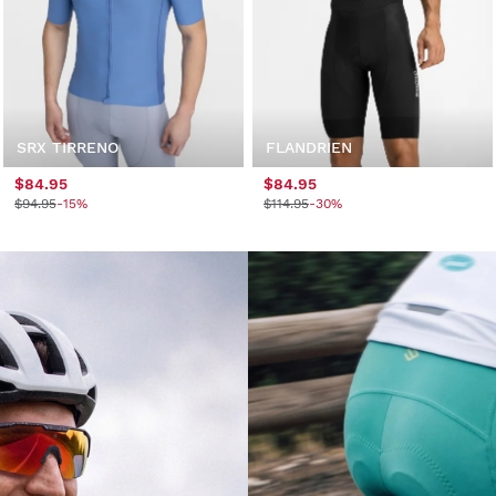
SRX TIRRENO
FLANDRIEN
$84.95
$84.95
$94.95
-15%
$114.95
-30%