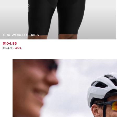
SRX WORLD SERIES
$104.95
$174.95
-45%