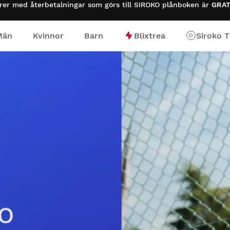
urer med återbetalningar som görs till SIROKO plånboken är
GRAT
Män
Kvinnor
Barn
Blixtrea
Siroko 