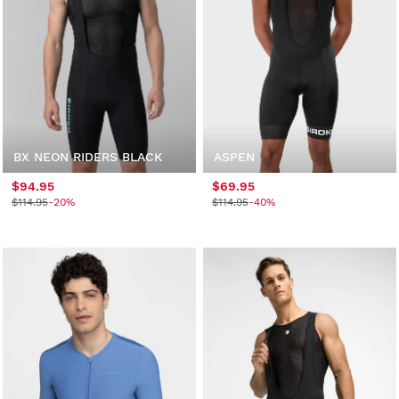
BX NEON RIDERS BLACK
ASPEN
$94.95
$69.95
$114.95
-20%
$114.95
-40%