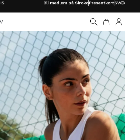
IS
Bli medlem på Siroko
Presentkort
SV
TV
Logga in