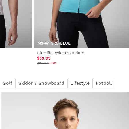
M3-W NRC BLUE
Ultralätt cykeltröja dam
$59.95
$84.95
-30%
Golf
Skidor & Snowboard
Lifestyle
Fotboll