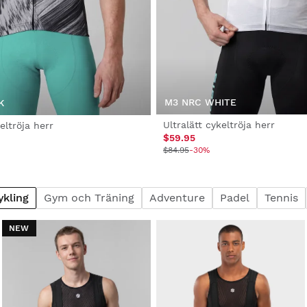
M3 NRC WHITE
K
Ultralätt cykeltröja herr
ltröja herr
$59.95
$84.95
-30%
ykling
Gym och Träning
Adventure
Padel
Tennis
NEW