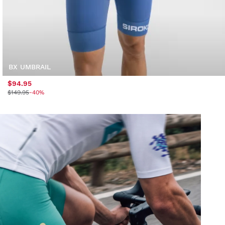
BX UMBRAIL
$94.95
$149.95
-40%