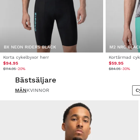
BX NEON RIDERS BLACK
M2 NRC BLAC
Korta cykelbyxor herr
Kortärmad cyke
$94.95
$59.95
$114.95
-20%
$84.95
-30%
Bästsäljare
MÄN
KVINNOR
C