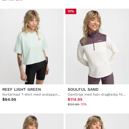
10%
REEF LIGHT GREEN
SOULFUL SAND
Kortärmad T-shirt med avslappnad passform för bikepacking dam
Damtröja med halv dragkedja för bikepacking
$84.95
$114.95
$124.95
-10%