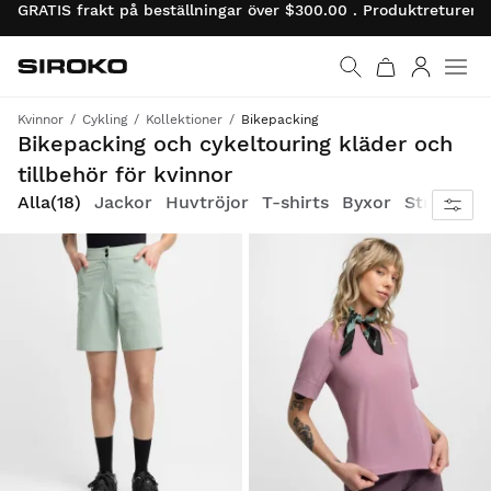
GRATIS frakt på beställningar över $300.00 . Produktreturer 
Siroko.com
Gå till startsidan
Logga in
Kvinnor
Cykling
Kollektioner
Bikepacking
Komfort, mångsidighet och prestanda för att njuta av ditt cykeläventyr till fullo
Bikepacking och cykeltouring kläder och
tillbehör för kvinnor
Alla
(18)
Jackor
Huvtröjor
T-shirts
Byxor
Strumpor