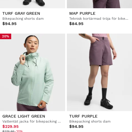
TURF GRAY GREEN
MAP PURPLE
Bikepacking shorts dam
Teknisk kortärmad tröja för bikepacking dam
$94.95
$84.95
20%
GRACE LIGHT GREEN
TURF PURPLE
Vattentät jacka för bikepacking dam
Bikepacking shorts dam
$229.95
$94.95
$274.95
-20%