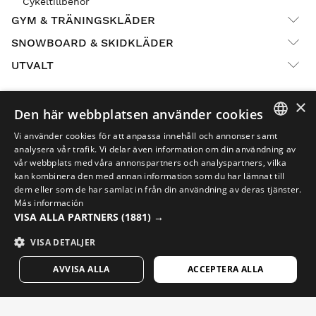
Cykeltillbehör
GYM & TRÄNINGSKLÄDER
SNOWBOARD & SKIDKLÄDER
UTVALT
×
Den här webbplatsen använder cookies
Returer
Vi använder cookies för att anpassa innehåll och annonser samt
Affiliate Program
SPANISH
analysera vår trafik. Vi delar även information om din användning av
vår webbplats med våra annonspartners och analyspartners, vilka
Orderspårning
ENGLISH
kan kombinera den med annan information som du har lämnat till
dem eller som de har samlat in från din användning av deras tjänster.
B2B Partnerprogram
GREEK
Más información
Jobba med oss
VISA ALLA PARTNERS
(1881) →
DANISH
Vanliga frågor
GERMAN
VISA DETALJER
Podcast
FINNISH
AVVISA ALLA
ACCEPTERA ALLA
Kontakt
FRENCH
Blogg
DUTCH