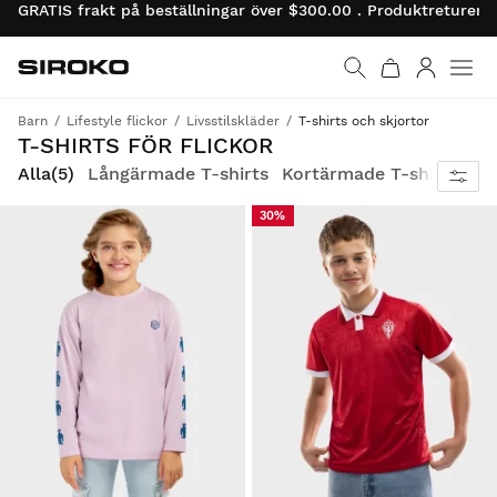
GRATIS frakt på beställningar över $300.00 . Produktreturer 
Siroko.com
Gå till startsidan
Logga in
Barn
Lifestyle flickor
Livsstilskläder
T-shirts och skjortor
T-SHIRTS FÖR FLICKOR
Alla
(5)
Långärmade T-shirts
Kortärmade T-shirts
30%