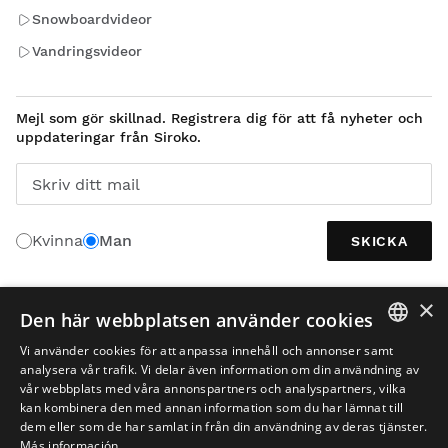
Snowboardvideor
Vandringsvideor
Mejl som gör skillnad. Registrera dig för att få nyheter och
uppdateringar från Siroko.
Skriv ditt mail
Kvinna
Man
SKICKA
×
Den här webbplatsen använder cookies
SVENSKA
Vi använder cookies för att anpassa innehåll och annonser samt
SPANISH
analysera vår trafik. Vi delar även information om din användning av
vår webbplats med våra annonspartners och analyspartners, vilka
ENGLISH
kan kombinera den med annan information som du har lämnat till
dem eller som de har samlat in från din användning av deras tjänster.
GREEK
Más información