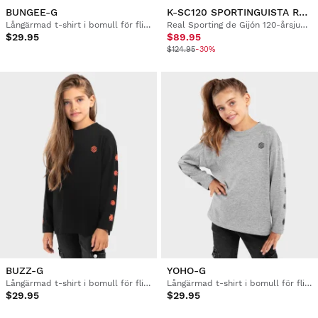
BUNGEE-G
K-SC120 SPORTINGUISTA RED
Långärmad t-shirt i bomull för flickor
Real Sporting de Gijón 120-årsjubileum pikétröja för pojkar och flickor
$29.95
$89.95
$124.95
-30%
BUZZ-G
YOHO-G
Långärmad t-shirt i bomull för flickor
Långärmad t-shirt i bomull för flickor
$29.95
$29.95