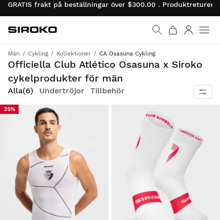
GRATIS frakt på beställningar över $300.00 . Produktreturer 
Siroko.com
Gå till startsidan
Logga in
Män
Cykling
Kollektioner
CA Osasuna Cykling
Cykla stolt i den officiella röda och vita Club Atlético Osasuna-cykelutrustningen, designad av Siroko, och fyll på din passion
Officiella Club Atlético Osasuna x Siroko
cykelprodukter för män
Alla
(6)
Undertröjor
Tillbehör
25%