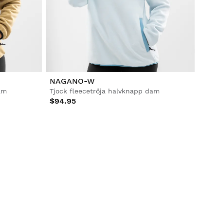
NAGANO-W
am
Tjock fleecetröja halvknapp dam
$94.95