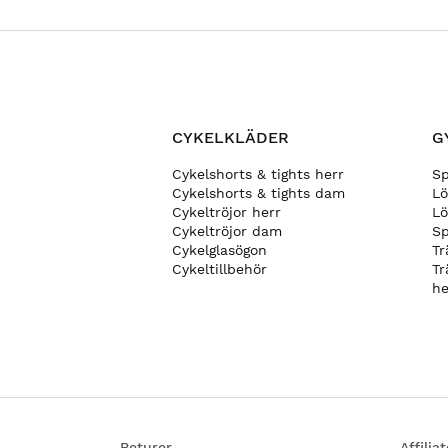
CYKELKLÄDER
G
Cykelshorts & tights herr
S
Cykelshorts & tights dam
Lö
Cykeltröjor herr
Lö
Cykeltröjor dam
Sp
Cykelglasögon
Tr
Cykeltillbehör
Tr
he
Returer
Affili