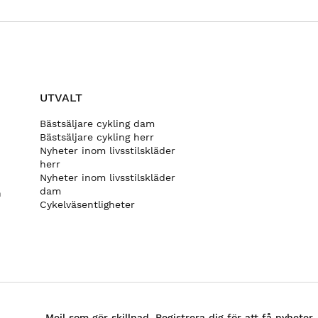
UTVALT
Bästsäljare cykling dam
Bästsäljare cykling herr
Nyheter inom livsstilskläder
herr
Nyheter inom livsstilskläder
dam
n
Cykelväsentligheter
Mejl som gör skillnad. Registrera dig för att få nyheter