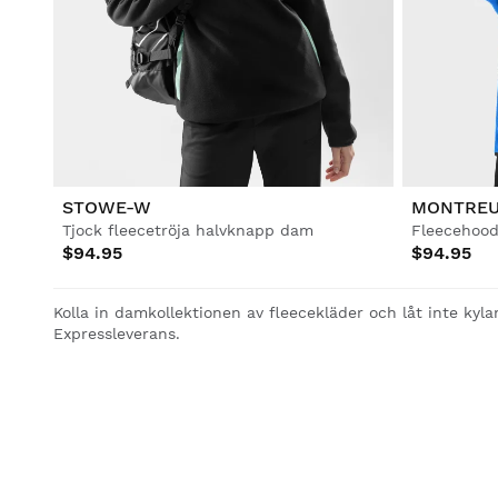
STOWE-W
MONTRE
Tjock fleecetröja halvknapp dam
Fleecehoo
$94.95
$94.95
Kolla in damkollektionen av fleecekläder och låt inte kylan
Expressleverans.