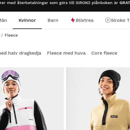
urer med återbetalningar som görs till SIROKO plånboken är
GRAT
Män
Kvinnor
Barn
Blixtrea
Siroko 
Fleece
ed halv dragkedja
Fleece med huva
Core fleece