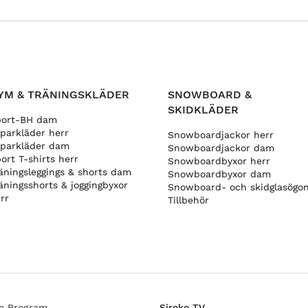
YM & TRÄNINGSKLÄDER
SNOWBOARD &
SKIDKLÄDER
port-BH dam
parkläder herr
Snowboardjackor herr
parkläder dam
Snowboardjackor dam
ort T-shirts herr
Snowboardbyxor herr
äningsleggings & shorts dam
Snowboardbyxor dam
äningsshorts & joggingbyxor
Snowboard- och skidglasögo
rr
Tillbehör
ate Program
Siroko TV