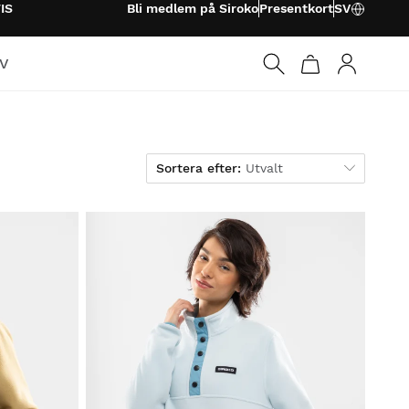
IS
Bli medlem på Siroko
Presentkort
SV
TV
Logga in
Sortera efter
Sortera efter:
Utvalt