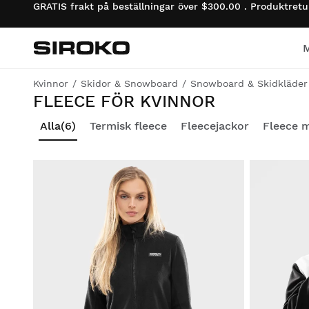
GRATIS frakt på beställningar över $300.00 . Produktret
Siroko.com
Gå till startsidan
Kvinnor
Skidor & Snowboard
Snowboard & Skidkläder
FLEECE FÖR KVINNOR
Cykling
Cykling
Lifestyle pojkar
Alla
(6)
Termisk fleece
Fleecejackor
Fleece m
Gym och Träning
Gym och Träning
Lifestyle flickor
Adventure
Adventure
Cykling pojkar
Padel
Padel
Cykling flickor
Tennis
Tennis
Skidor & Snowboard
pojkar
Golf
Golf
Skidor & Snowboard
flickor
Skidor & Snowboard
Skidor & Snowboard