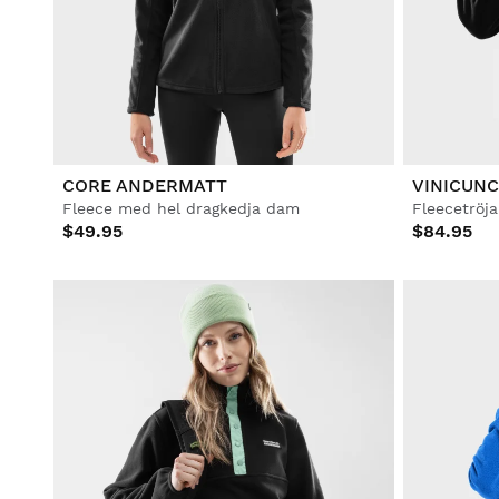
Fotboll
Lifestyle
Lifestyle
Fotboll
Fotboll
Collabs
Collabs
CORE ANDERMATT
VINICUN
Fleece med hel dragkedja dam
Fleecetröj
$49.95
$84.95
Se alla Män
Se alla Kvinnor
Se alla Barn