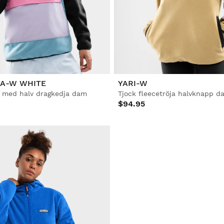
CA-W WHITE
YARI-W
a med halv dragkedja dam
Tjock fleecetröja halvknapp d
$94.95