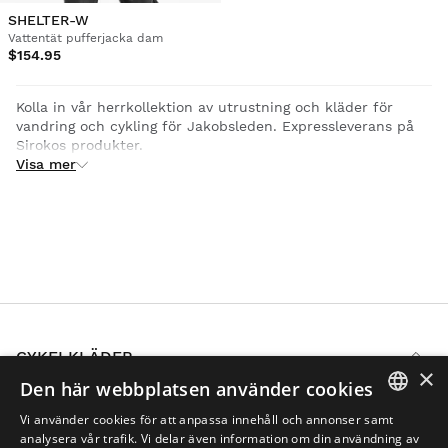
SHELTER-W
Vattentät pufferjacka dam
$154.95
Kolla in vår herrkollektion av utrustning och kläder för
vandring och cykling för Jakobsleden. Expressleverans på
Sirokos produkter.
Visa mer
CYKELKLÄDER
×
Den här webbplatsen använder cookies
Cykelshorts & tights herr
Cykelshorts & tights dam
Vi använder cookies för att anpassa innehåll och annonser samt
SPANISH
Cykeltröjor herr
analysera vår trafik. Vi delar även information om din användning av