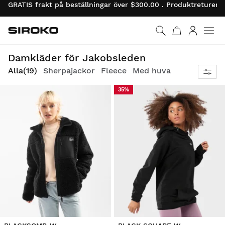
GRATIS frakt på beställningar över $300.00 . Produktreturer 
Siroko.com
Gå till startsidan
Logga in
Bli helt utrustad med lätta, bekväma kläder och njut av varje steg på vägen
Damkläder för Jakobsleden
Alla
(19)
Sherpajackor
Fleece
Med huva
35%