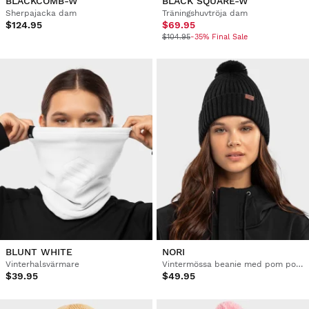
BLACKCOMB-W
BLACK SQUARE-W
Sherpajacka dam
Träningshuvtröja dam
$124.95
$69.95
$104.95
-35% Final Sale
BLUNT WHITE
NORI
Vinterhalsvärmare
Vintermössa beanie med pom pom
$39.95
$49.95