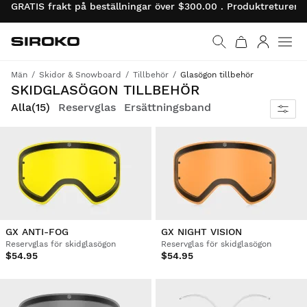
GRATIS frakt på beställningar över $300.00 . Produktreturer 
Siroko.com
Gå till startsidan
Logga in
Män
Skidor & Snowboard
Tillbehör
Glasögon tillbehör
SKIDGLASÖGON TILLBEHÖR
Alla
(15)
Reservglas
Ersättningsband
GX ANTI-FOG
GX NIGHT VISION
Reservglas för skidglasögon
Reservglas för skidglasögon
$54.95
$54.95