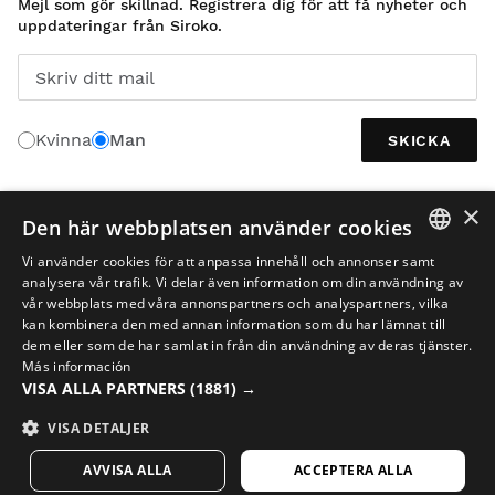
Mejl som gör skillnad. Registrera dig för att få nyheter och
uppdateringar från Siroko.
Skriv ditt mail
Kvinna
Man
SKICKA
×
Den här webbplatsen använder cookies
SVENSKA
Vi använder cookies för att anpassa innehåll och annonser samt
SPANISH
analysera vår trafik. Vi delar även information om din användning av
vår webbplats med våra annonspartners och analyspartners, vilka
ENGLISH
kan kombinera den med annan information som du har lämnat till
dem eller som de har samlat in från din användning av deras tjänster.
GREEK
Más información
VISA ALLA PARTNERS
Rättsligt meddelande
(1881) →
Cookies
Villkor
AI i bilder
Sitemap
DANISH
© 2026 Siroko
GERMAN
VISA DETALJER
FINNISH
AVVISA ALLA
ACCEPTERA ALLA