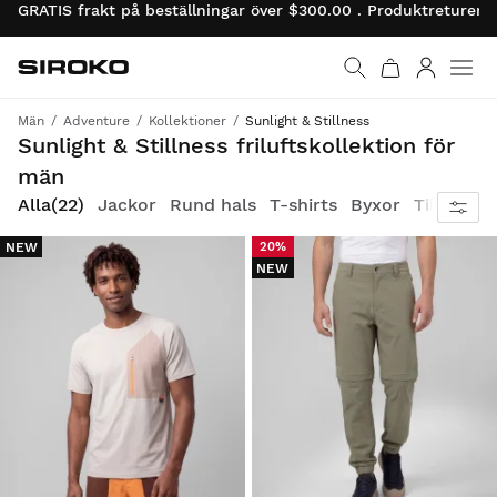
GRATIS frakt på beställningar över $300.00 . Produktreturer 
Siroko.com
Gå till startsidan
Logga in
Män
Adventure
Kollektioner
Sunlight & Stillness
Kliv in i lugnet, omfamna naturen
Sunlight & Stillness friluftskollektion för
män
Alla
(22)
Jackor
Rund hals
T-shirts
Byxor
Tillbehör
NEW
20%
NEW