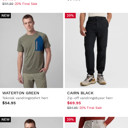
$114.95
-20% Final Sale
NEW
20%
WATERTON GREEN
CAIRN BLACK
Teknisk vandringstshirt herr
Zip-off vandringsbyxor herr
$54.95
$69.95
$84.95
-20% Final Sale
NEW
20%