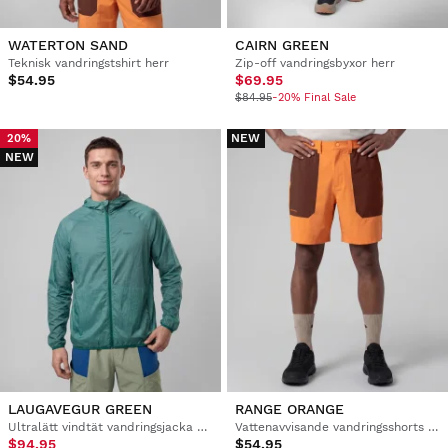
WATERTON SAND
CAIRN GREEN
Teknisk vandringstshirt herr
Zip-off vandringsbyxor herr
$54.95
$69.95
$84.95
-20% Final Sale
NEW
20%
NEW
LAUGAVEGUR GREEN
RANGE ORANGE
Ultralätt vindtät vandringsjacka herr
Vattenavvisande vandringsshorts herr
$94.95
$54.95