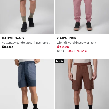
RANGE SAND
CAIRN PINK
Vattenavvisande vandringsshorts herr
Zip-off vandringsbyxor herr
$54.95
$69.95
$84.95
-20% Final Sale
NEW