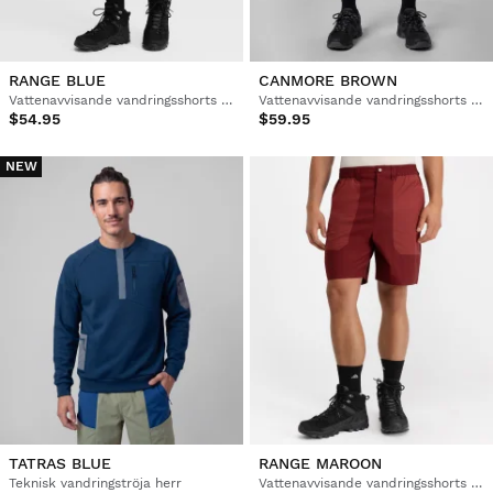
RANGE BLUE
CANMORE BROWN
Vattenavvisande vandringsshorts herr
Vattenavvisande vandringsshorts herr
$54.95
$59.95
NEW
TATRAS BLUE
RANGE MAROON
Teknisk vandringströja herr
Vattenavvisande vandringsshorts herr