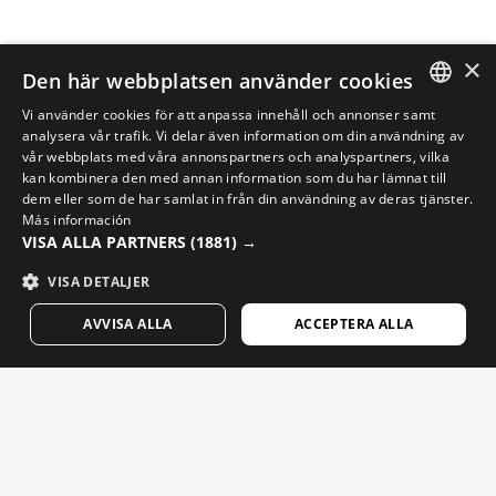
×
Den här webbplatsen använder cookies
Vi använder cookies för att anpassa innehåll och annonser samt
SPANISH
analysera vår trafik. Vi delar även information om din användning av
vår webbplats med våra annonspartners och analyspartners, vilka
ENGLISH
kan kombinera den med annan information som du har lämnat till
CYKELKLÄDER
dem eller som de har samlat in från din användning av deras tjänster.
GREEK
Más información
VISA ALLA PARTNERS
(1881) →
Cykelshorts & tights herr
DANISH
Cykelshorts & tights dam
GERMAN
VISA DETALJER
Cykeltröjor herr
Cykeltröjor dam
FINNISH
AVVISA ALLA
ACCEPTERA ALLA
Cykelglasögon
Cykeltillbehör
FRENCH
GYM & TRÄNINGSKLÄDER
DUTCH
SNOWBOARD & SKIDKLÄDER
POLISH
UTVALT
KOREAN