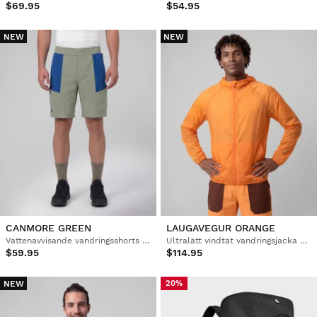
$69.95
$54.95
NEW
NEW
CANMORE GREEN
LAUGAVEGUR ORANGE
Vattenavvisande vandringsshorts herr
Ultralätt vindtät vandringsjacka herr
$59.95
$114.95
NEW
20%