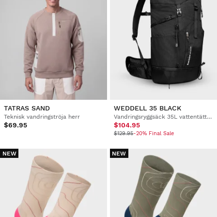
TATRAS SAND
WEDDELL 35 BLACK
Teknisk vandringströja herr
Vandringsryggsäck 35L vattentätt skydd
$69.95
$104.95
$129.95
-20% Final Sale
NEW
NEW